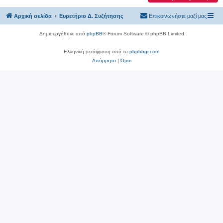
Αρχική σελίδα
Ευρετήριο Δ. Συζήτησης
Επικοινωνήστε μαζί μας
Δημιουργήθηκε από
phpBB
® Forum Software © phpBB Limited
Ελληνική μετάφραση από το
phpbbgr.com
Απόρρητο
|
Όροι