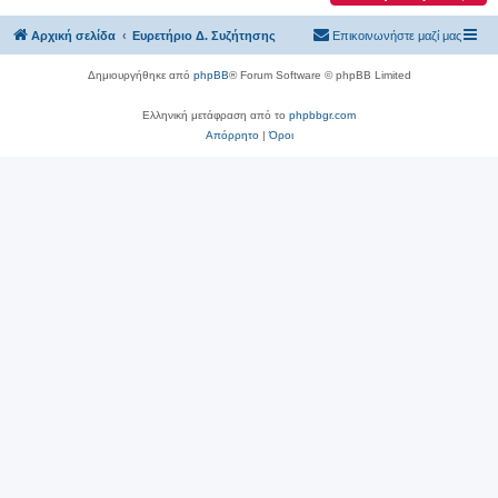
Αρχική σελίδα
Ευρετήριο Δ. Συζήτησης
Επικοινωνήστε μαζί μας
Δημιουργήθηκε από
phpBB
® Forum Software © phpBB Limited
Ελληνική μετάφραση από το
phpbbgr.com
Απόρρητο
|
Όροι