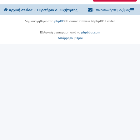
Αρχική σελίδα
Ευρετήριο Δ. Συζήτησης
Επικοινωνήστε μαζί μας
Δημιουργήθηκε από
phpBB
® Forum Software © phpBB Limited
Ελληνική μετάφραση από το
phpbbgr.com
Απόρρητο
|
Όροι