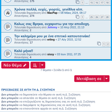
Απαντήσεις:
175
1
15
16
17
18
…
Χρόνια πολλά, ευχές, γιορτές, γενέθλια κλπ.
Τελευταία δημοσίευση από
MacPap
«
08 Μάιος 2024, 08:17
Απαντήσεις:
274
1
25
26
27
28
…
Καλως σας Βρηκα, ευχαριστω για την αποδοχη.
Τελευταία δημοσίευση από
Johnny
«
10 Απρ 2022, 21:13
Απαντήσεις:
2
Την καλημέρα μου με ένα σπιτικό καπουτσινάκι!
Τελευταία δημοσίευση από
erling
«
27 Αύγ 2015, 12:52
Απαντήσεις:
17
1
2
Καλό μήνα!!
Τελευταία δημοσίευση από
sissy
«
03 Ιουν 2011, 07:25
Απαντήσεις:
4
Νέο Θέμα
7 θέματα • Σελίδα
1
από
1
Μετάβαση σε
ΠΡΟΣΒΆΣΕΙΣ ΣΕ ΑΥΤΉ ΤΗ Δ. ΣΥΖΉΤΗΣΗ
Δεν μπορείτε
να δημοσιεύετε νέα θέματα σε αυτή τη Δ. Συζήτηση
Δεν μπορείτε
να απαντάτε σε θέματα σε αυτή τη Δ. Συζήτηση
Δεν μπορείτε
να επεξεργάζεστε τις δημοσιεύσεις σας σε αυτή τη Δ. Συζήτηση
Δεν μπορείτε
να διαγράφετε τις δημοσιεύσεις σας σε αυτή τη Δ. Συζήτηση
Δεν μπορείτε
να επισυνάπτετε αρχεία σε αυτή τη Δ. Συζήτηση