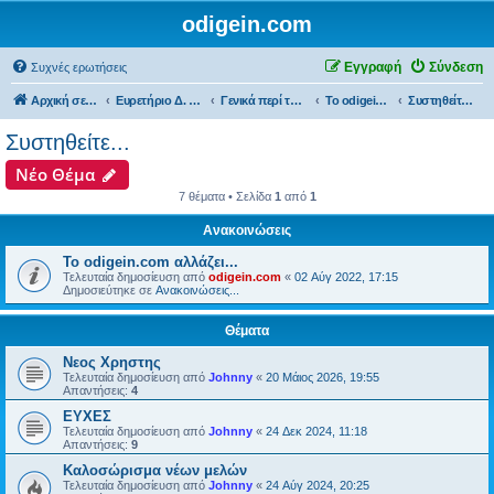
odigein.com
Εγγραφή
Σύνδεση
Συχνές ερωτήσεις
Αρχική σελίδα
Ευρετήριο Δ. Συζήτησης
Γενικά περί του forum...
Το odigein.com και τα μέλη του...
Συστηθείτε...
Συστηθείτε...
Νέο Θέμα
7 θέματα • Σελίδα
1
από
1
Ανακοινώσεις
Το odigein.com αλλάζει...
Τελευταία δημοσίευση από
odigein.com
«
02 Αύγ 2022, 17:15
Δημοσιεύτηκε σε
Ανακοινώσεις...
Θέματα
Νεος Χρηστης
Τελευταία δημοσίευση από
Johnny
«
20 Μάιος 2026, 19:55
Απαντήσεις:
4
ΕΥΧΕΣ
Τελευταία δημοσίευση από
Johnny
«
24 Δεκ 2024, 11:18
Απαντήσεις:
9
Καλοσώρισμα νέων μελών
Τελευταία δημοσίευση από
Johnny
«
24 Αύγ 2024, 20:25