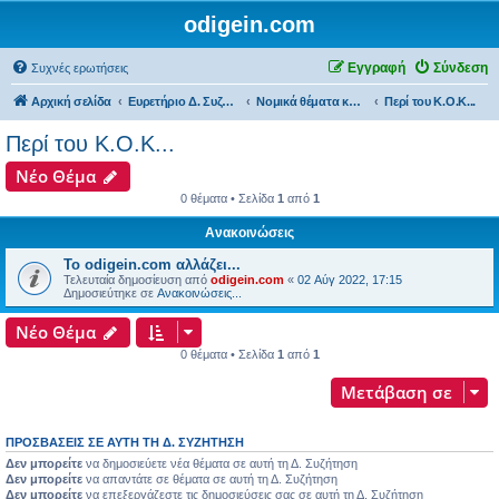
odigein.com
Εγγραφή
Σύνδεση
Συχνές ερωτήσεις
Αρχική σελίδα
Ευρετήριο Δ. Συζήτησης
Νομικά θέματα και διαδικασίες που αφορούν την Αυτοκίνηση...
Περί του Κ.Ο.Κ...
Περί του Κ.Ο.Κ...
Νέο Θέμα
0 θέματα • Σελίδα
1
από
1
Ανακοινώσεις
Το odigein.com αλλάζει...
Τελευταία δημοσίευση από
odigein.com
«
02 Αύγ 2022, 17:15
Δημοσιεύτηκε σε
Ανακοινώσεις...
Νέο Θέμα
0 θέματα • Σελίδα
1
από
1
Μετάβαση σε
ΠΡΟΣΒΆΣΕΙΣ ΣΕ ΑΥΤΉ ΤΗ Δ. ΣΥΖΉΤΗΣΗ
Δεν μπορείτε
να δημοσιεύετε νέα θέματα σε αυτή τη Δ. Συζήτηση
Δεν μπορείτε
να απαντάτε σε θέματα σε αυτή τη Δ. Συζήτηση
Δεν μπορείτε
να επεξεργάζεστε τις δημοσιεύσεις σας σε αυτή τη Δ. Συζήτηση