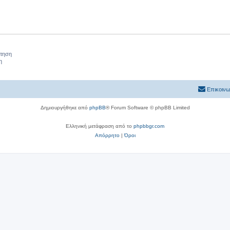
ήτηση
η
Επικοινω
Δημιουργήθηκε από
phpBB
® Forum Software © phpBB Limited
Ελληνική μετάφραση από το
phpbbgr.com
Απόρρητο
|
Όροι