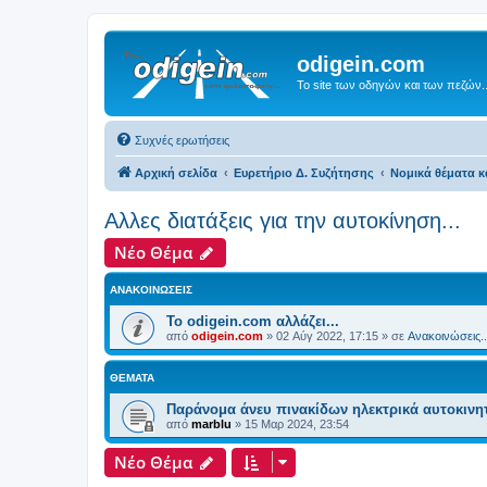
odigein.com
Το site των οδηγών και των πεζών..
Συχνές ερωτήσεις
Αρχική σελίδα
Ευρετήριο Δ. Συζήτησης
Νομικά θέματα κ
Αλλες διατάξεις για την αυτοκίνηση...
Νέο Θέμα
ΑΝΑΚΟΙΝΏΣΕΙΣ
Το odigein.com αλλάζει...
από
odigein.com
»
02 Αύγ 2022, 17:15
» σε
Ανακοινώσεις..
ΘΈΜΑΤΑ
Παράνομα άνευ πινακίδων ηλεκτρικά αυτοκινη
από
marblu
»
15 Μαρ 2024, 23:54
Νέο Θέμα