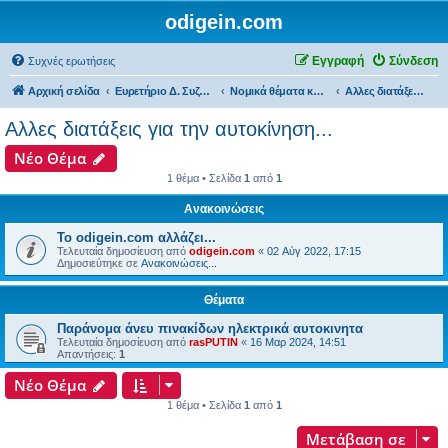
odigein.com
Εγγραφή
Σύνδεση
Συχνές ερωτήσεις
Αρχική σελίδα
Ευρετήριο Δ. Συζήτησης
Νομικά θέματα και διαδικασίες που αφορούν την Αυτοκίνηση...
Αλλες διατάξεις για την αυτοκίνηση...
Αλλες διατάξεις για την αυτοκίνηση...
Νέο Θέμα
1 θέμα • Σελίδα
1
από
1
Ανακοινώσεις
Το odigein.com αλλάζει...
Τελευταία δημοσίευση από
odigein.com
«
02 Αύγ 2022, 17:15
Δημοσιεύτηκε σε
Ανακοινώσεις...
Θέματα
Παράνομα άνευ πινακίδων ηλεκτρικά αυτοκινητα
Τελευταία δημοσίευση από
rasPUTIN
«
16 Μαρ 2024, 14:51
Απαντήσεις:
1
Νέο Θέμα
1 θέμα • Σελίδα
1
από
1
Μετάβαση σε