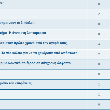
ύση
0
2
σημαίνουν οι 3 κύκλοι;
0
 σήμα -Η άγνωστη λεπτομέρεια
0
μέσα στον πρώτο χρόνο από την αγορά τους
4
-Το νέο κόλπο για να τα χακάρουν από απόσταση
2
ριβαλλοντικό αδιέξοδο σε σύγχρονη άσφαλτο
0
0
μόνο του επιφάνειες
1
1
0