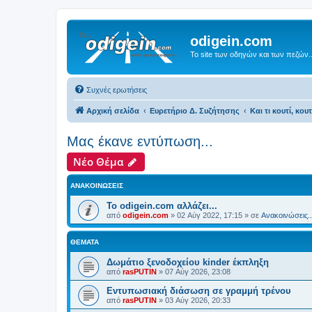
odigein.com
Το site των οδηγών και των πεζών..
Συχνές ερωτήσεις
Αρχική σελίδα
Ευρετήριο Δ. Συζήτησης
Και τι κουτί, κου
Μας έκανε εντύπωση...
Νέο Θέμα
ΑΝΑΚΟΙΝΏΣΕΙΣ
Το odigein.com αλλάζει...
από
odigein.com
»
02 Αύγ 2022, 17:15
» σε
Ανακοινώσεις..
ΘΈΜΑΤΑ
Δωμάτιο ξενοδοχείου kinder έκπληξη
από
rasPUTIN
»
07 Αύγ 2026, 23:08
Εντυπωσιακή διάσωση σε γραμμή τρένου
από
rasPUTIN
»
03 Αύγ 2026, 20:33