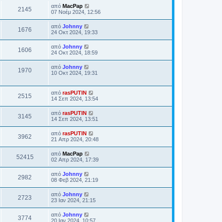
από
MacPap
2145
07 Νοέμ 2024, 12:56
από
Johnny
1676
24 Οκτ 2024, 19:33
από
Johnny
1606
24 Οκτ 2024, 18:59
από
Johnny
1970
10 Οκτ 2024, 19:31
από
rasPUTIN
2515
14 Σεπ 2024, 13:54
από
rasPUTIN
3145
14 Σεπ 2024, 13:51
από
rasPUTIN
3962
21 Απρ 2024, 20:48
από
MacPap
52415
02 Απρ 2024, 17:39
από
Johnny
2982
08 Φεβ 2024, 21:19
από
Johnny
2723
23 Ιαν 2024, 21:15
από
Johnny
3774
20 Ιαν 2024, 10:57