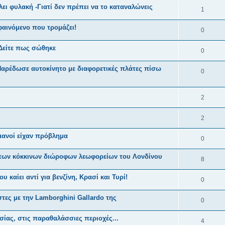
λει φυλακή -Γιατί δεν πρέπει να το καταναλώνεις
1
 φαινόμενο που τρομάζει!
0
 Δείτε πως σώθηκε
0
 Παρέδωσε αυτοκίνητο με διαφορετικές πλάτες πίσω
0
2
2
ρμανοί είχαν πρόβλημα
0
α των κόκκινων διώροφων λεωφορείων του Λονδίνου
8
 καίει αντί για βενζίνη, Κρασί και Τυρί!
0
στες με την Lamborghini Gallardo της
0
σίας, στις παραθαλάσσιες περιοχές...
4