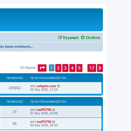
Εγγραφή
Σύνδεση
ας έκανε εντύπωση...
Σελίδα
2
1
από
3
4
17
5
17
Επόμενη
1
411 θέματα
…
ΠΡΟΒΟΛΈΣ
ΤΕΛΕΥΤΑΊΑ ΔΗΜΟΣΊΕΥΣΗ
από
odigein.com
165662
02 Αύγ 2022, 17:15
ΠΡΟΒΟΛΈΣ
ΤΕΛΕΥΤΑΊΑ ΔΗΜΟΣΊΕΥΣΗ
από
rasPUTIN
15
07 Αύγ 2026, 23:08
από
rasPUTIN
46
03 Αύγ 2026, 20:33