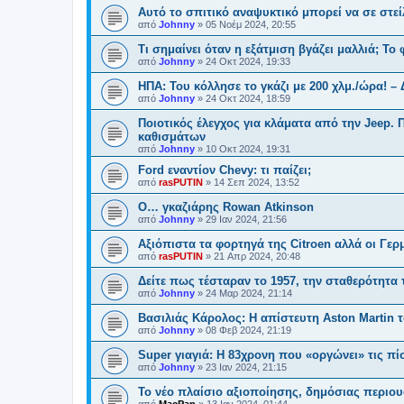
Αυτό το σπιτικό αναψυκτικό μπορεί να σε στεί
από
Johnny
»
05 Νοέμ 2024, 20:55
Τι σημαίνει όταν η εξάτμιση βγάζει μαλλιά; Το
από
Johnny
»
24 Οκτ 2024, 19:33
ΗΠΑ: Του κόλλησε το γκάζι με 200 χλμ./ώρα! –
από
Johnny
»
24 Οκτ 2024, 18:59
Ποιοτικός έλεγχος για κλάματα από την Jeep.
καθισμάτων
από
Johnny
»
10 Οκτ 2024, 19:31
Ford εναντίον Chevy: τι παίζει;
από
rasPUTIN
»
14 Σεπ 2024, 13:52
Ο… γκαζιάρης Rowan Atkinson
από
Johnny
»
29 Ιαν 2024, 21:56
Αξιόπιστα τα φορτηγά της Citroen αλλά οι Γε
από
rasPUTIN
»
21 Απρ 2024, 20:48
Δείτε πως τέσταραν το 1957, την σταθερότητ
από
Johnny
»
24 Μαρ 2024, 21:14
Βασιλιάς Κάρολος: Η απίστευτη Aston Martin του
από
Johnny
»
08 Φεβ 2024, 21:19
Super γιαγιά: Η 83χρονη που «οργώνει» τις πί
από
Johnny
»
23 Ιαν 2024, 21:15
Το νέο πλαίσιο αξιοποίησης, δημόσιας περιου
από
MacPap
»
13 Ιαν 2024, 01:44