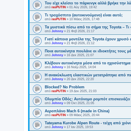
Του είχε κλείσει το πάρκινγκ αλλά βρήκε την λ
από
rasPUTIN
»
01 Αύγ 2026, 19:42
Τι τροχόσπιτο (αυτοκινούμενο) είναι αυτό;
από
rasPUTIN
»
10 Μάιος 2026, 17:48
Τα μυστικά πίσω από το σήμα της Toyota – Τι 
από
Johnny
»
21 Φεβ 2026, 21:17
Γιατί κάποια μοντέλα της Toyota έχουν χρυσό
από
Johnny
»
21 Φεβ 2026, 21:12
Ποια αυτοκίνητα πουλάνε οι ιδιοκτήτες τους 
από
Johnny
»
16 Δεκ 2025, 21:07
Κλέβουν αυτοκίνητα μέσα από το ηχοσύστημα 
από
Johnny
»
16 Νοέμ 2025, 14:04
H ανακύκλωση ελαστικών μετατράπηκε από πε
από
Johnny
»
20 Δεκ 2025, 22:20
Blocked? No Problem
από
rasPUTIN
»
19 Δεκ 2025, 21:03
Ολυμπία Οδός: Αυτόνομο ρομπότ επισκευάζει 
από
Johnny
»
09 Οκτ 2025, 21:05
Αεροπλάνο Mach 6 (made in China)
από
rasPUTIN
»
09 Μάιος 2025, 20:44
Tateyama Kurobe Alpen Route - τείχη από χιόνι
από
Johnny
»
17 Ιαν 2025, 19:53