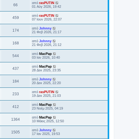
από
rasPUTIN
66
01 Αύγ 2026, 19:42
από
rasPUTIN
459
07 Ιουν 2026, 22:07
από
Johnny
174
21 Φεβ 2026, 21:17
από
Johnny
168
21 Φεβ 2026, 21:12
από
MacPap
544
03 Ιαν 2026, 10:40
από
MacPap
437
28 Δεκ 2025, 23:35
από
Johnny
184
20 Δεκ 2025, 22:20
από
rasPUTIN
233
19 Δεκ 2025, 21:03
από
MacPap
412
23 Νοέμ 2025, 04:19
από
MacPap
1364
10 Μάιος 2025, 12:50
από
Johnny
1505
17 Ιαν 2025, 19:53