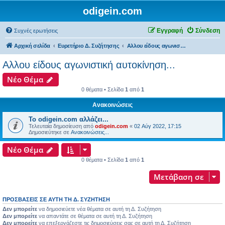
odigein.com
Εγγραφή
Σύνδεση
Συχνές ερωτήσεις
Αρχική σελίδα
Ευρετήριο Δ. Συζήτησης
Αλλου είδους αγωνιστική αυτοκίνηση...
Αλλου είδους αγωνιστική αυτοκίνηση...
Νέο Θέμα
0 θέματα • Σελίδα
1
από
1
Ανακοινώσεις
Το odigein.com αλλάζει...
Τελευταία δημοσίευση από
odigein.com
«
02 Αύγ 2022, 17:15
Δημοσιεύτηκε σε
Ανακοινώσεις...
Νέο Θέμα
0 θέματα • Σελίδα
1
από
1
Μετάβαση σε
ΠΡΟΣΒΆΣΕΙΣ ΣΕ ΑΥΤΉ ΤΗ Δ. ΣΥΖΉΤΗΣΗ
Δεν μπορείτε
να δημοσιεύετε νέα θέματα σε αυτή τη Δ. Συζήτηση
Δεν μπορείτε
να απαντάτε σε θέματα σε αυτή τη Δ. Συζήτηση
Δεν μπορείτε
να επεξεργάζεστε τις δημοσιεύσεις σας σε αυτή τη Δ. Συζήτηση