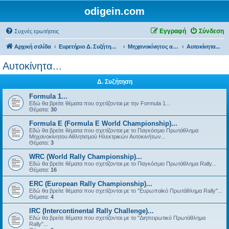
odigein.com
Εγγραφή
Σύνδεση
Συχνές ερωτήσεις
Αρχική σελίδα
Ευρετήριο Δ. Συζήτησης
Μηχανοκίνητος αθλητισμός και μη...
Αυτοκίνητα...
Αυτοκίνητα...
Δ. Συζήτηση
Formula 1...
Εδώ θα βρείτε θέματα που σχετίζονται με την Formula 1...
Θέματα:
30
Formula E (Formula E World Championship)...
Εδώ θα βρείτε θέματα που σχετίζονται με το Παγκόσμιο Πρωτάθλημα
Μηχανοκίνητου Αθλητισμού Ηλεκτρικών Αυτοκινήτων...
Θέματα:
3
WRC (World Rally Championship)...
Εδώ θα βρείτε θέματα που σχετίζονται με το Παγκόσμιο Πρωτάθλημα Rally...
Θέματα:
16
ERC (European Rally Championship)...
Εδώ θα βρείτε θέματα που σχετίζονται με το "Ευρωπαϊκό Πρωτάθλημα Rally"...
Θέματα:
4
IRC (Intercontinental Rally Challenge)...
Εδώ θα βρείτε θέματα που σχετίζονται με το "Διηπειρωτικό Πρωτάθλημα
Rally"...