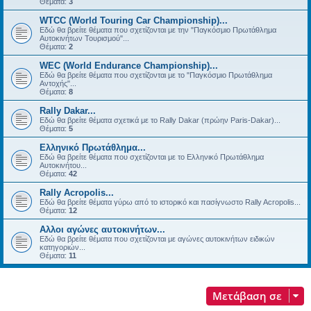
Θέματα:
3
WTCC (World Touring Car Championship)...
Εδώ θα βρείτε θέματα που σχετίζονται με την "Παγκόσμιο Πρωτάθλημα
Αυτοκινήτων Τουρισμού"...
Θέματα:
2
WEC (World Endurance Championship)...
Εδώ θα βρείτε θέματα που σχετίζονται με το "Παγκόσμιο Πρωτάθλημα
Αντοχής"...
Θέματα:
8
Rally Dakar...
Εδώ θα βρείτε θέματα σχετικά με τo Rally Dakar (πρώην Paris-Dakar)...
Θέματα:
5
Ελληνικό Πρωτάθλημα...
Εδώ θα βρείτε θέματα που σχετίζονται με το Ελληνικό Πρωτάθλημα
Αυτοκινήτου...
Θέματα:
42
Rally Acropolis...
Εδώ θα βρείτε θέματα γύρω από το ιστορικό και πασίγνωστο Rally Acropolis...
Θέματα:
12
Αλλοι αγώνες αυτοκινήτων...
Εδώ θα βρείτε θέματα που σχετίζονται με αγώνες αυτοκινήτων ειδικών
κατηγοριών...
Θέματα:
11
Μετάβαση σε