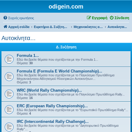
odigein.com
Εγγραφή
Σύνδεση
Συχνές ερωτήσεις
Αρχική σελίδα
Ευρετήριο Δ. Συζήτησης
Μηχανοκίνητος αθλητισμός και μη...
Αυτοκίνητα...
Αυτοκίνητα...
Δ. Συζήτηση
Formula 1...
Εδώ θα βρείτε θέματα που σχετίζονται με την Formula 1...
Θέματα:
30
Formula E (Formula E World Championship)...
Εδώ θα βρείτε θέματα που σχετίζονται με το Παγκόσμιο Πρωτάθλημα
Μηχανοκίνητου Αθλητισμού Ηλεκτρικών Αυτοκινήτων...
Θέματα:
3
WRC (World Rally Championship)...
Εδώ θα βρείτε θέματα που σχετίζονται με το Παγκόσμιο Πρωτάθλημα Rally...
Θέματα:
16
ERC (European Rally Championship)...
Εδώ θα βρείτε θέματα που σχετίζονται με το "Ευρωπαϊκό Πρωτάθλημα Rally"...
Θέματα:
4
IRC (Intercontinental Rally Challenge)...
Εδώ θα βρείτε θέματα που σχετίζονται με το "Διηπειρωτικό Πρωτάθλημα
Rally"...