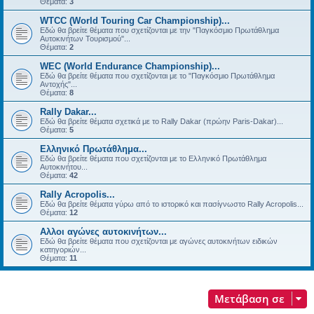
Θέματα:
3
WTCC (World Touring Car Championship)...
Εδώ θα βρείτε θέματα που σχετίζονται με την "Παγκόσμιο Πρωτάθλημα
Αυτοκινήτων Τουρισμού"...
Θέματα:
2
WEC (World Endurance Championship)...
Εδώ θα βρείτε θέματα που σχετίζονται με το "Παγκόσμιο Πρωτάθλημα
Αντοχής"...
Θέματα:
8
Rally Dakar...
Εδώ θα βρείτε θέματα σχετικά με τo Rally Dakar (πρώην Paris-Dakar)...
Θέματα:
5
Ελληνικό Πρωτάθλημα...
Εδώ θα βρείτε θέματα που σχετίζονται με το Ελληνικό Πρωτάθλημα
Αυτοκινήτου...
Θέματα:
42
Rally Acropolis...
Εδώ θα βρείτε θέματα γύρω από το ιστορικό και πασίγνωστο Rally Acropolis...
Θέματα:
12
Αλλοι αγώνες αυτοκινήτων...
Εδώ θα βρείτε θέματα που σχετίζονται με αγώνες αυτοκινήτων ειδικών
κατηγοριών...
Θέματα:
11
Μετάβαση σε