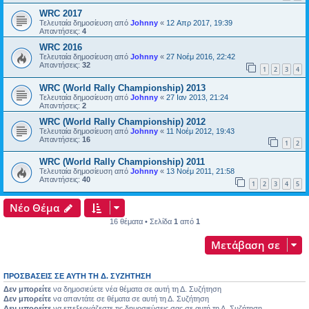
WRC 2017
Τελευταία δημοσίευση από
Johnny
«
12 Απρ 2017, 19:39
Απαντήσεις:
4
WRC 2016
Τελευταία δημοσίευση από
Johnny
«
27 Νοέμ 2016, 22:42
Απαντήσεις:
32
1
2
3
4
WRC (World Rally Championship) 2013
Τελευταία δημοσίευση από
Johnny
«
27 Ιαν 2013, 21:24
Απαντήσεις:
2
WRC (World Rally Championship) 2012
Τελευταία δημοσίευση από
Johnny
«
11 Νοέμ 2012, 19:43
Απαντήσεις:
16
1
2
WRC (World Rally Championship) 2011
Τελευταία δημοσίευση από
Johnny
«
13 Νοέμ 2011, 21:58
Απαντήσεις:
40
1
2
3
4
5
Νέο Θέμα
16 θέματα • Σελίδα
1
από
1
Μετάβαση σε
ΠΡΟΣΒΆΣΕΙΣ ΣΕ ΑΥΤΉ ΤΗ Δ. ΣΥΖΉΤΗΣΗ
Δεν μπορείτε
να δημοσιεύετε νέα θέματα σε αυτή τη Δ. Συζήτηση
Δεν μπορείτε
να απαντάτε σε θέματα σε αυτή τη Δ. Συζήτηση
Δεν μπορείτε
να επεξεργάζεστε τις δημοσιεύσεις σας σε αυτή τη Δ. Συζήτηση