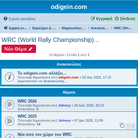
odigein.com
Εγγραφή
Σύνδεση
Συχνές ερωτήσεις
Αρχική σελίδα
Ευρετήριο Δ. Συζήτησης
Μηχανοκίνητος αθλητισμός και μη...
Αυτοκίνητα...
WRC (World Rally Championship)...
WRC (World Rally Championship)...
Νέο Θέμα
16 θέματα • Σελίδα
1
από
1
Ανακοινώσεις
Το odigein.com αλλάζει...
Τελευταία δημοσίευση από
odigein.com
«
02 Αύγ 2022, 17:15
Δημοσιεύτηκε σε
Ανακοινώσεις...
Θέματα
WRC 2026
Τελευταία δημοσίευση από
Johnny
«
20 Ιούλ 2026, 20:13
Απαντήσεις:
5
WRC 2025
Τελευταία δημοσίευση από
Johnny
«
07 Δεκ 2025, 12:09
Απαντήσεις:
14
1
2
Νέα απο τον χώρο του WRC