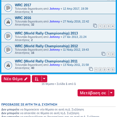
WRC 2017
Τελευταία δημοσίευση από
Johnny
«
12 Απρ 2017, 19:39
Απαντήσεις:
4
WRC 2016
Τελευταία δημοσίευση από
Johnny
«
27 Νοέμ 2016, 22:42
Απαντήσεις:
32
1
2
3
4
WRC (World Rally Championship) 2013
Τελευταία δημοσίευση από
Johnny
«
27 Ιαν 2013, 21:24
Απαντήσεις:
2
WRC (World Rally Championship) 2012
Τελευταία δημοσίευση από
Johnny
«
11 Νοέμ 2012, 19:43
Απαντήσεις:
16
1
2
WRC (World Rally Championship) 2011
Τελευταία δημοσίευση από
Johnny
«
13 Νοέμ 2011, 21:58
Απαντήσεις:
40
1
2
3
4
5
Νέο Θέμα
16 θέματα • Σελίδα
1
από
1
Μετάβαση σε
ΠΡΟΣΒΆΣΕΙΣ ΣΕ ΑΥΤΉ ΤΗ Δ. ΣΥΖΉΤΗΣΗ
Δεν μπορείτε
να δημοσιεύετε νέα θέματα σε αυτή τη Δ. Συζήτηση
Δεν μπορείτε
να απαντάτε σε θέματα σε αυτή τη Δ. Συζήτηση
Δεν μπορείτε
να επεξεργάζεστε τις δημοσιεύσεις σας σε αυτή τη Δ. Συζήτηση