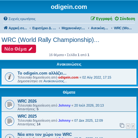
odigein.com
Εγγραφή
Σύνδεση
Συχνές ερωτήσεις
Αρχική σελίδα
Ευρετήριο Δ. Συζήτησης
Μηχανοκίνητος αθλητισμός και μη...
Αυτοκίνητα...
WRC (World Rally Championship)...
WRC (World Rally Championship)...
Νέο Θέμα
16 θέματα • Σελίδα
1
από
1
Ανακοινώσεις
Το odigein.com αλλάζει...
Τελευταία δημοσίευση από
odigein.com
«
02 Αύγ 2022, 17:15
Δημοσιεύτηκε σε
Ανακοινώσεις...
Θέματα
WRC 2026
Τελευταία δημοσίευση από
Johnny
«
20 Ιούλ 2026, 20:13
Απαντήσεις:
5
WRC 2025
Τελευταία δημοσίευση από
Johnny
«
07 Δεκ 2025, 12:09
Απαντήσεις:
14
1
2
Νέα απο τον χώρο του WRC