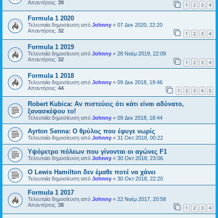
Απαντήσεις:
39
1
2
3
4
Formula 1 2020
Τελευταία δημοσίευση από
Johnny
«
07 Δεκ 2020, 22:20
Απαντήσεις:
32
1
2
3
4
Formula 1 2019
Τελευταία δημοσίευση από
Johnny
«
28 Νοέμ 2019, 22:09
Απαντήσεις:
32
1
2
3
4
Formula 1 2018
Τελευταία δημοσίευση από
Johnny
«
09 Δεκ 2018, 19:46
Απαντήσεις:
44
1
2
3
4
5
Robert Kubica: Αν πιστεύεις ότι κάτι είναι αδύνατο,
ξανασκέψου το!
Τελευταία δημοσίευση από
Johnny
«
09 Δεκ 2018, 18:44
Ayrton Senna: O θρύλος που έφυγε νωρίς
Τελευταία δημοσίευση από
Johnny
«
31 Οκτ 2018, 00:22
Υψόμετρο πόλεων που γίνονται οι αγώνες F1
Τελευταία δημοσίευση από
Johnny
«
30 Οκτ 2018, 23:06
O Lewis Hamilton δεν έμαθε ποτέ να χάνει
Τελευταία δημοσίευση από
Johnny
«
30 Οκτ 2018, 22:20
Formula 1 2017
Τελευταία δημοσίευση από
Johnny
«
22 Νοέμ 2017, 20:58
Απαντήσεις:
38
1
2
3
4