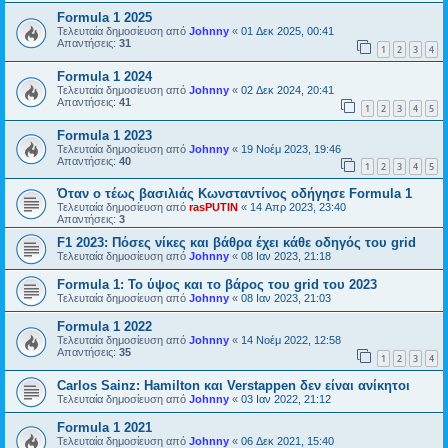
Formula 1 2025
Τελευταία δημοσίευση από
Johnny
«
01 Δεκ 2025, 00:41
Απαντήσεις:
31
1
2
3
4
Formula 1 2024
Τελευταία δημοσίευση από
Johnny
«
02 Δεκ 2024, 20:41
Απαντήσεις:
41
1
2
3
4
5
Formula 1 2023
Τελευταία δημοσίευση από
Johnny
«
19 Νοέμ 2023, 19:46
Απαντήσεις:
40
1
2
3
4
5
Όταν ο τέως βασιλιάς Κωνσταντίνος οδήγησε Formula 1
Τελευταία δημοσίευση από
rasPUTIN
«
14 Απρ 2023, 23:40
Απαντήσεις:
3
F1 2023: Πόσες νίκες και βάθρα έχει κάθε οδηγός του grid
Τελευταία δημοσίευση από
Johnny
«
08 Ιαν 2023, 21:18
Formula 1: Το ύψος και το βάρος του grid του 2023
Τελευταία δημοσίευση από
Johnny
«
08 Ιαν 2023, 21:03
Formula 1 2022
Τελευταία δημοσίευση από
Johnny
«
14 Νοέμ 2022, 12:58
Απαντήσεις:
35
1
2
3
4
Carlos Sainz: Hamilton και Verstappen δεν είναι ανίκητοι
Τελευταία δημοσίευση από
Johnny
«
03 Ιαν 2022, 21:12
Formula 1 2021
Τελευταία δημοσίευση από
Johnny
«
06 Δεκ 2021, 15:40