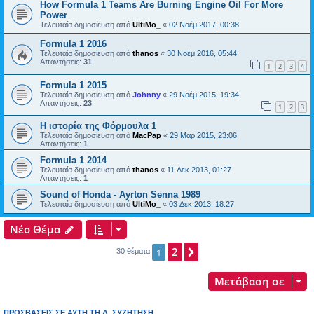
How Formula 1 Teams Are Burning Engine Oil For More
Power
Τελευταία δημοσίευση από
UltiMo_
«
02 Νοέμ 2017, 00:38
Formula 1 2016
Τελευταία δημοσίευση από
thanos
«
30 Νοέμ 2016, 05:44
Απαντήσεις:
31
1
2
3
4
Formula 1 2015
Τελευταία δημοσίευση από
Johnny
«
29 Νοέμ 2015, 19:34
Απαντήσεις:
23
1
2
3
Η ιστορία της Φόρμουλα 1
Τελευταία δημοσίευση από
MacPap
«
29 Μαρ 2015, 23:06
Απαντήσεις:
1
Formula 1 2014
Τελευταία δημοσίευση από
thanos
«
11 Δεκ 2013, 01:27
Απαντήσεις:
1
Sound of Honda - Ayrton Senna 1989
Τελευταία δημοσίευση από
UltiMo_
«
03 Δεκ 2013, 18:27
Νέο Θέμα
2
Επόμενη
1
30 θέματα
Μετάβαση σε
ΠΡΟΣΒΆΣΕΙΣ ΣΕ ΑΥΤΉ ΤΗ Δ. ΣΥΖΉΤΗΣΗ