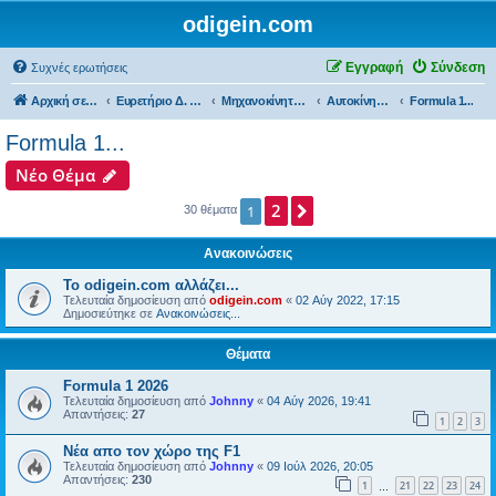
odigein.com
Εγγραφή
Σύνδεση
Συχνές ερωτήσεις
Αρχική σελίδα
Ευρετήριο Δ. Συζήτησης
Μηχανοκίνητος αθλητισμός και μη...
Αυτοκίνητα...
Formula 1...
Formula 1...
Νέο Θέμα
2
Επόμενη
1
30 θέματα
Ανακοινώσεις
Το odigein.com αλλάζει...
Τελευταία δημοσίευση από
odigein.com
«
02 Αύγ 2022, 17:15
Δημοσιεύτηκε σε
Ανακοινώσεις...
Θέματα
Formula 1 2026
Τελευταία δημοσίευση από
Johnny
«
04 Αύγ 2026, 19:41
Απαντήσεις:
27
1
2
3
Νέα απο τον χώρο της F1
Τελευταία δημοσίευση από
Johnny
«
09 Ιούλ 2026, 20:05
Απαντήσεις:
230
1
21
22
23
24
…