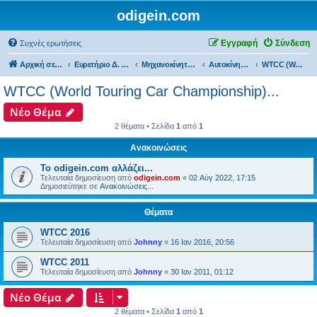
odigein.com
Εγγραφή
Σύνδεση
Συχνές ερωτήσεις
Αρχική σελίδα
Ευρετήριο Δ. Συζήτησης
Μηχανοκίνητος αθλητισμός και μη...
Αυτοκίνητα...
WTCC (World Touring Car Championship)...
WTCC (World Touring Car Championship)...
Νέο Θέμα
2 θέματα • Σελίδα
1
από
1
Ανακοινώσεις
Το odigein.com αλλάζει...
Τελευταία δημοσίευση από
odigein.com
«
02 Αύγ 2022, 17:15
Δημοσιεύτηκε σε
Ανακοινώσεις...
Θέματα
WTCC 2016
Τελευταία δημοσίευση από
Johnny
«
16 Ιαν 2016, 20:56
WTCC 2011
Τελευταία δημοσίευση από
Johnny
«
30 Ιαν 2011, 01:12
Νέο Θέμα
2 θέματα • Σελίδα
1
από
1