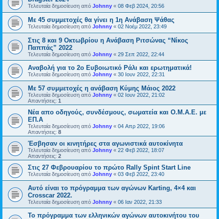
Τελευταία δημοσίευση από
Johnny
«
08 Φεβ 2024, 20:56
Με 45 συμμετοχές θα γίνει η 1η Ανάβαση Ψάθας
Τελευταία δημοσίευση από
Johnny
«
02 Νοέμ 2022, 23:49
Στις 8 και 9 Οκτωβρίου η Ανάβαση Ριτσώνας “Νίκος
Παππάς” 2022
Τελευταία δημοσίευση από
Johnny
«
29 Σεπ 2022, 22:44
Αναβολή για το 2ο Ευβοιωτικό Ράλι και ερωτηματικά!
Τελευταία δημοσίευση από
Johnny
«
30 Ιουν 2022, 22:31
Με 57 συμμετοχές η ανάβαση Κύμης Μάιος 2022
Τελευταία δημοσίευση από
Johnny
«
02 Ιουν 2022, 21:02
Απαντήσεις:
1
Νέα απο οδηγούς, συνδέσμους, σωματεία και Ο.Μ.Α.Ε. με
ΕΠ.Α
Τελευταία δημοσίευση από
Johnny
«
04 Απρ 2022, 19:06
Απαντήσεις:
8
Έσβησαν οι κινητήρες στα αγωνιστικά αυτοκίνητα
Τελευταία δημοσίευση από
Johnny
«
22 Φεβ 2022, 18:07
Απαντήσεις:
2
Στις 27 Φεβρουαρίου το πρώτο Rally Spint Start Line
Τελευταία δημοσίευση από
Johnny
«
03 Φεβ 2022, 23:40
Αυτό είναι το πρόγραμμα των αγώνων Karting, 4×4 και
Crosscar 2022.
Τελευταία δημοσίευση από
Johnny
«
06 Ιαν 2022, 21:33
Το πρόγραμμα των ελληνικών αγώνων αυτοκινήτου του