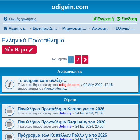
odigein.com
Εγγραφή
Σύνδεση
Συχνές ερωτήσεις
Αρχική σελίδα
Ευρετήριο Δ. Συζήτησης
Μηχανοκίνητος αθλητισμός και μη...
Αυτοκίνητα...
Ελληνικό Πρωτάθλημα...
Ελληνικό Πρωτάθλημα...
Νέο Θέμα
2
Επόμενη
1
42 θέματα
Ανακοινώσεις
Το odigein.com αλλάζει...
Τελευταία δημοσίευση από
odigein.com
«
02 Αύγ 2022, 17:15
Δημοσιεύτηκε σε
Ανακοινώσεις...
Θέματα
Πανελλήνιο Πρωτάθλημα Karting για το 2026
Τελευταία δημοσίευση από
Johnny
«
24 Ιαν 2026, 21:02
Πανελλήνιο Πρωτάθλημα Regularity του 2026
Τελευταία δημοσίευση από
Johnny
«
24 Ιαν 2026, 20:56
Πρόγραμμα των Κυπέλλων Ράλλυ για το 2026
Τελευταία δημοσίευση από
Johnny
«
24 Ιαν 2026, 20:46