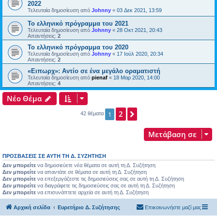
2022
Τελευταία δημοσίευση από
Johnny
«
03 Δεκ 2021, 13:59
Το ελληνικό πρόγραμμα του 2021
Τελευταία δημοσίευση από
Johnny
«
28 Οκτ 2021, 20:43
Απαντήσεις:
2
Το ελληνικό πρόγραμμα του 2020
Τελευταία δημοσίευση από
Johnny
«
17 Ιούλ 2020, 20:34
Απαντήσεις:
2
«Ειπωρχ»: Αντίο σε ένα μεγάλο οραματιστή
Τελευταία δημοσίευση από
pienaf
«
18 Μαρ 2020, 14:00
Απαντήσεις:
4
Νέο Θέμα
2
Επόμενη
1
42 θέματα
Μετάβαση σε
ΠΡΟΣΒΆΣΕΙΣ ΣΕ ΑΥΤΉ ΤΗ Δ. ΣΥΖΉΤΗΣΗ
Δεν μπορείτε
να δημοσιεύετε νέα θέματα σε αυτή τη Δ. Συζήτηση
Δεν μπορείτε
να απαντάτε σε θέματα σε αυτή τη Δ. Συζήτηση
Δεν μπορείτε
να επεξεργάζεστε τις δημοσιεύσεις σας σε αυτή τη Δ. Συζήτηση
Δεν μπορείτε
να διαγράφετε τις δημοσιεύσεις σας σε αυτή τη Δ. Συζήτηση
Δεν μπορείτε
να επισυνάπτετε αρχεία σε αυτή τη Δ. Συζήτηση
Αρχική σελίδα
Ευρετήριο Δ. Συζήτησης
Επικοινωνήστε μαζί μας