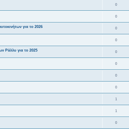
0
0
υτοκινήτων για το 2026
0
0
ν Ράλλυ για το 2025
0
0
0
0
1
1
0