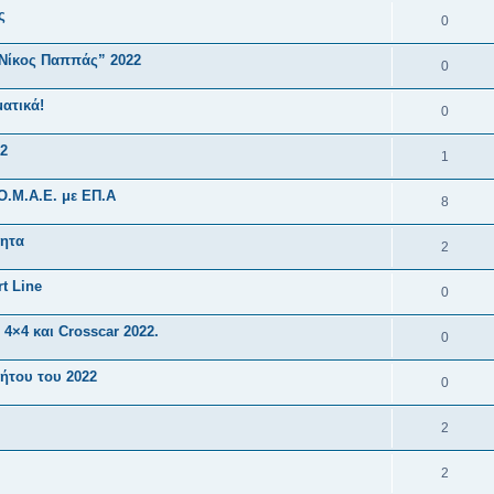
ς
0
“Νίκος Παππάς” 2022
0
ατικά!
0
2
1
Ο.Μ.Α.Ε. με ΕΠ.Α
8
νητα
2
t Line
0
4×4 και Crosscar 2022.
0
ήτου του 2022
0
2
2