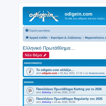
odigein.com
Το site των οδηγών και των πεζών..
Συχνές ερωτήσεις
Αρχική σελίδα
Ευρετήριο Δ. Συζήτησης
Μηχανοκίνητος α
Ελληνικό Πρωτάθλημα...
Νέο Θέμα
ΑΝΑΚΟΙΝΏΣΕΙΣ
Το odigein.com αλλάζει...
από
odigein.com
»
02 Αύγ 2022, 17:15
» σε
Ανακοινώσεις..
ΘΈΜΑΤΑ
Πανελλήνιο Πρωτάθλημα Karting για το 2026
από
Johnny
»
24 Ιαν 2026, 21:02
Πανελλήνιο Πρωτάθλημα Regularity του 2026
από
Johnny
»
24 Ιαν 2026, 20:56