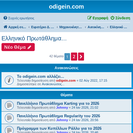
odigein.com
Εγγραφή
Σύνδεση
Συχνές ερωτήσεις
Αρχική σελίδα
Ευρετήριο Δ. Συζήτησης
Μηχανοκίνητος αθλητισμός και μη...
Αυτοκίνητα...
Ελληνικό Πρωτάθλημα...
Ελληνικό Πρωτάθλημα...
Νέο Θέμα
2
Επόμενη
1
42 θέματα
Ανακοινώσεις
Το odigein.com αλλάζει...
Τελευταία δημοσίευση από
odigein.com
«
02 Αύγ 2022, 17:15
Δημοσιεύτηκε σε
Ανακοινώσεις...
Θέματα
Πανελλήνιο Πρωτάθλημα Karting για το 2026
Τελευταία δημοσίευση από
Johnny
«
24 Ιαν 2026, 21:02
Πανελλήνιο Πρωτάθλημα Regularity του 2026
Τελευταία δημοσίευση από
Johnny
«
24 Ιαν 2026, 20:56
Πρόγραμμα των Κυπέλλων Ράλλυ για το 2026
Τελευταία δημοσίευση από
Johnny
«
24 Ιαν 2026, 20:46