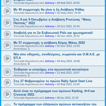
Τελευταία δημοσίευση από
Johnny
«
08 Φεβ 2024, 20:56
Με 45 συμμετοχές θα γίνει η 1η Ανάβαση Ψάθας
Τελευταία δημοσίευση από
Johnny
«
02 Νοέμ 2022, 23:49
Στις 8 και 9 Οκτωβρίου η Ανάβαση Ριτσώνας “Νίκος
Παππάς” 2022
Τελευταία δημοσίευση από
Johnny
«
29 Σεπ 2022, 22:44
Αναβολή για το 2ο Ευβοιωτικό Ράλι και ερωτηματικά!
Τελευταία δημοσίευση από
Johnny
«
30 Ιουν 2022, 22:31
Με 57 συμμετοχές η ανάβαση Κύμης Μάιος 2022
Τελευταία δημοσίευση από
Johnny
«
02 Ιουν 2022, 21:02
Απαντήσεις:
1
Νέα απο οδηγούς, συνδέσμους, σωματεία και Ο.Μ.Α.Ε. με
ΕΠ.Α
Τελευταία δημοσίευση από
Johnny
«
04 Απρ 2022, 19:06
Απαντήσεις:
8
Έσβησαν οι κινητήρες στα αγωνιστικά αυτοκίνητα
Τελευταία δημοσίευση από
Johnny
«
22 Φεβ 2022, 18:07
Απαντήσεις:
2
Στις 27 Φεβρουαρίου το πρώτο Rally Spint Start Line
Τελευταία δημοσίευση από
Johnny
«
03 Φεβ 2022, 23:40
Αυτό είναι το πρόγραμμα των αγώνων Karting, 4×4 και
Crosscar 2022.
Τελευταία δημοσίευση από
Johnny
«
06 Ιαν 2022, 21:33
Το πρόγραμμα των ελληνικών αγώνων αυτοκινήτου του