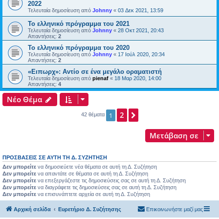
2022
Τελευταία δημοσίευση από
Johnny
«
03 Δεκ 2021, 13:59
Το ελληνικό πρόγραμμα του 2021
Τελευταία δημοσίευση από
Johnny
«
28 Οκτ 2021, 20:43
Απαντήσεις:
2
Το ελληνικό πρόγραμμα του 2020
Τελευταία δημοσίευση από
Johnny
«
17 Ιούλ 2020, 20:34
Απαντήσεις:
2
«Ειπωρχ»: Αντίο σε ένα μεγάλο οραματιστή
Τελευταία δημοσίευση από
pienaf
«
18 Μαρ 2020, 14:00
Απαντήσεις:
4
Νέο Θέμα
2
Επόμενη
1
42 θέματα
Μετάβαση σε
ΠΡΟΣΒΆΣΕΙΣ ΣΕ ΑΥΤΉ ΤΗ Δ. ΣΥΖΉΤΗΣΗ
Δεν μπορείτε
να δημοσιεύετε νέα θέματα σε αυτή τη Δ. Συζήτηση
Δεν μπορείτε
να απαντάτε σε θέματα σε αυτή τη Δ. Συζήτηση
Δεν μπορείτε
να επεξεργάζεστε τις δημοσιεύσεις σας σε αυτή τη Δ. Συζήτηση
Δεν μπορείτε
να διαγράφετε τις δημοσιεύσεις σας σε αυτή τη Δ. Συζήτηση
Δεν μπορείτε
να επισυνάπτετε αρχεία σε αυτή τη Δ. Συζήτηση
Αρχική σελίδα
Ευρετήριο Δ. Συζήτησης
Επικοινωνήστε μαζί μας