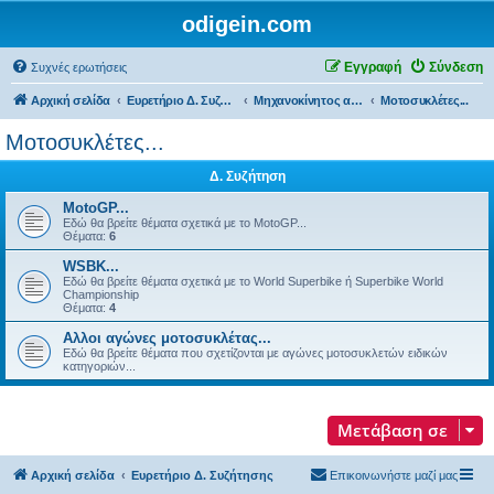
odigein.com
Εγγραφή
Σύνδεση
Συχνές ερωτήσεις
Αρχική σελίδα
Ευρετήριο Δ. Συζήτησης
Μηχανοκίνητος αθλητισμός και μη...
Μοτοσυκλέτες...
Μοτοσυκλέτες...
Δ. Συζήτηση
MotoGP...
Εδώ θα βρείτε θέματα σχετικά με τo MotoGP...
Θέματα:
6
WSBK...
Εδώ θα βρείτε θέματα σχετικά με τo World Superbike ή Superbike World
Championship
Θέματα:
4
Αλλοι αγώνες μοτοσυκλέτας...
Εδώ θα βρείτε θέματα που σχετίζονται με αγώνες μοτοσυκλετών ειδικών
κατηγοριών...
Μετάβαση σε
Αρχική σελίδα
Ευρετήριο Δ. Συζήτησης
Επικοινωνήστε μαζί μας