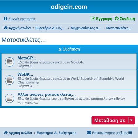
odigein.com
Εγγραφή
Σύνδεση
Συχνές ερωτήσεις
Αρχική σελίδα
Ευρετήριο Δ. Συζήτησης
Μηχανοκίνητος αθλητισμός και μη...
Μοτοσυκλέτες...
Μοτοσυκλέτες...
Δ. Συζήτηση
MotoGP...
Εδώ θα βρείτε θέματα σχετικά με τo MotoGP...
Θέματα:
6
WSBK...
Εδώ θα βρείτε θέματα σχετικά με τo World Superbike ή Superbike World
Championship
Θέματα:
4
Αλλοι αγώνες μοτοσυκλέτας...
Εδώ θα βρείτε θέματα που σχετίζονται με αγώνες μοτοσυκλετών ειδικών
κατηγοριών...
Μετάβαση σε
Αρχική σελίδα
Ευρετήριο Δ. Συζήτησης
Επικοινωνήστε μαζί μας