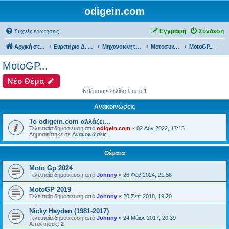
odigein.com
Εγγραφή
Σύνδεση
Συχνές ερωτήσεις
Αρχική σελίδα
Ευρετήριο Δ. Συζήτησης
Μηχανοκίνητος αθλητισμός και μη...
Μοτοσυκλέτες...
MotoGP...
MotoGP...
Νέο Θέμα
6 θέματα • Σελίδα
1
από
1
Ανακοινώσεις
Το odigein.com αλλάζει...
Τελευταία δημοσίευση από
odigein.com
«
02 Αύγ 2022, 17:15
Δημοσιεύτηκε σε
Ανακοινώσεις...
Θέματα
Moto Gp 2024
Τελευταία δημοσίευση από
Johnny
«
26 Φεβ 2024, 21:56
MotoGP 2019
Τελευταία δημοσίευση από
Johnny
«
20 Σεπ 2018, 19:20
Nicky Hayden (1981-2017)
Τελευταία δημοσίευση από
Johnny
«
24 Μάιος 2017, 20:39
Απαντήσεις:
2