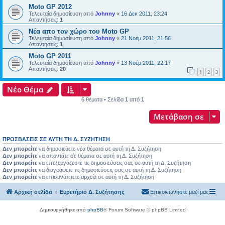
Μoto GP 2012
Τελευταία δημοσίευση από
Johnny
«
16 Δεκ 2011, 23:24
Απαντήσεις:
1
Νέα απο τον χώρο του Moto GP
Τελευταία δημοσίευση από
Johnny
«
21 Νοέμ 2011, 21:56
Απαντήσεις:
1
Μoto GP 2011
Τελευταία δημοσίευση από
Johnny
«
13 Νοέμ 2011, 22:17
Απαντήσεις:
20
1
2
3
Νέο Θέμα
6 θέματα • Σελίδα
1
από
1
Μετάβαση σε
ΠΡΟΣΒΆΣΕΙΣ ΣΕ ΑΥΤΉ ΤΗ Δ. ΣΥΖΉΤΗΣΗ
Δεν μπορείτε
να δημοσιεύετε νέα θέματα σε αυτή τη Δ. Συζήτηση
Δεν μπορείτε
να απαντάτε σε θέματα σε αυτή τη Δ. Συζήτηση
Δεν μπορείτε
να επεξεργάζεστε τις δημοσιεύσεις σας σε αυτή τη Δ. Συζήτηση
Δεν μπορείτε
να διαγράφετε τις δημοσιεύσεις σας σε αυτή τη Δ. Συζήτηση
Δεν μπορείτε
να επισυνάπτετε αρχεία σε αυτή τη Δ. Συζήτηση
Αρχική σελίδα
Ευρετήριο Δ. Συζήτησης
Επικοινωνήστε μαζί μας
Δημιουργήθηκε από
phpBB
® Forum Software © phpBB Limited