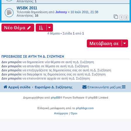
Απαντήσεις:
1
WSBK 2011
Τελευταία δημοσίευση από
Johnny
«
10 Ιούλ 2011, 21:38
Απαντήσεις:
16
1
2
Νέο Θέμα
4 θέματα • Σελίδα
1
από
1
Μετάβαση σε
ΠΡΟΣΒΆΣΕΙΣ ΣΕ ΑΥΤΉ ΤΗ Δ. ΣΥΖΉΤΗΣΗ
Δεν μπορείτε
να δημοσιεύετε νέα θέματα σε αυτή τη Δ. Συζήτηση
Δεν μπορείτε
να απαντάτε σε θέματα σε αυτή τη Δ. Συζήτηση
Δεν μπορείτε
να επεξεργάζεστε τις δημοσιεύσεις σας σε αυτή τη Δ. Συζήτηση
Δεν μπορείτε
να διαγράφετε τις δημοσιεύσεις σας σε αυτή τη Δ. Συζήτηση
Δεν μπορείτε
να επισυνάπτετε αρχεία σε αυτή τη Δ. Συζήτηση
Αρχική σελίδα
Ευρετήριο Δ. Συζήτησης
Επικοινωνήστε μαζί μας
Δημιουργήθηκε από
phpBB
® Forum Software © phpBB Limited
Ελληνική μετάφραση από το
phpbbgr.com
Απόρρητο
|
Όροι