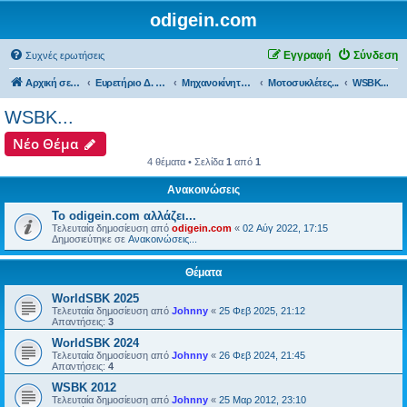
odigein.com
Εγγραφή
Σύνδεση
Συχνές ερωτήσεις
Αρχική σελίδα
Ευρετήριο Δ. Συζήτησης
Μηχανοκίνητος αθλητισμός και μη...
Μοτοσυκλέτες...
WSBK...
WSBK...
Νέο Θέμα
4 θέματα • Σελίδα
1
από
1
Ανακοινώσεις
Το odigein.com αλλάζει...
Τελευταία δημοσίευση από
odigein.com
«
02 Αύγ 2022, 17:15
Δημοσιεύτηκε σε
Ανακοινώσεις...
Θέματα
WorldSBK 2025
Τελευταία δημοσίευση από
Johnny
«
25 Φεβ 2025, 21:12
Απαντήσεις:
3
WorldSBK 2024
Τελευταία δημοσίευση από
Johnny
«
26 Φεβ 2024, 21:45
Απαντήσεις:
4
WSBK 2012
Τελευταία δημοσίευση από
Johnny
«
25 Μαρ 2012, 23:10