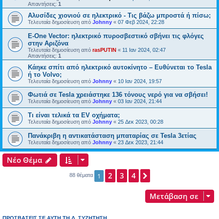
Απαντήσεις:
1
Αλυσίδες χιονιού σε ηλεκτρικό - Τις βάζω μπροστά ή πίσω;
Τελευταία δημοσίευση από
Johnny
«
07 Φεβ 2024, 22:28
E-One Vector: ηλεκτρικό πυροσβεστικό σβήνει τις φλόγες
στην Αριζόνα
Τελευταία δημοσίευση από
rasPUTIN
«
11 Ιαν 2024, 02:47
Απαντήσεις:
1
Κάηκε σπίτι από ηλεκτρικό αυτοκίνητο – Ευθύνεται το Tesla
ή το Volvo;
Τελευταία δημοσίευση από
Johnny
«
10 Ιαν 2024, 19:57
Φωτιά σε Tesla χρειάστηκε 136 τόνους νερό για να σβήσει!
Τελευταία δημοσίευση από
Johnny
«
03 Ιαν 2024, 21:44
Τι είναι τελικά τα EV οχήματα;
Τελευταία δημοσίευση από
Johnny
«
25 Δεκ 2023, 00:28
Πανάκριβη η αντικατάσταση μπαταρίας σε Tesla 3ετίας
Τελευταία δημοσίευση από
Johnny
«
23 Δεκ 2023, 21:44
Νέο Θέμα
2
3
4
Επόμενη
1
88 θέματα
Μετάβαση σε
ΠΡΟΣΒΆΣΕΙΣ ΣΕ ΑΥΤΉ ΤΗ Δ. ΣΥΖΉΤΗΣΗ