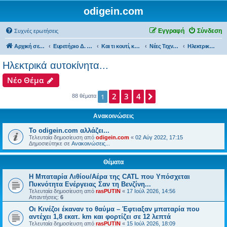
odigein.com
Εγγραφή
Σύνδεση
Συχνές ερωτήσεις
Αρχική σελίδα
Ευρετήριο Δ. Συζήτησης
Και τι κουτί, κουτί... τώρα και η οδήγηση καινούργια σε κουτί...
Νέες Τεχνολογίες και εφαρμογές...
Ηλεκτρικά αυτοκίνητα...
Ηλεκτρικά αυτοκίνητα...
Νέο Θέμα
2
3
4
Επόμενη
1
88 θέματα
Ανακοινώσεις
Το odigein.com αλλάζει...
Τελευταία δημοσίευση από
odigein.com
«
02 Αύγ 2022, 17:15
Δημοσιεύτηκε σε
Ανακοινώσεις...
Θέματα
Η Μπαταρία Λιθίου/Αέρα της CATL που Υπόσχεται
Πυκνότητα Ενέργειας Σαν τη Βενζίνη...
Τελευταία δημοσίευση από
rasPUTIN
«
17 Ιούλ 2026, 14:56
Απαντήσεις:
6
Οι Κινέζοι έκαναν το θαύμα – Έφτιαξαν μπαταρία που
αντέχει 1,8 εκατ. km και φορτίζει σε 12 λεπτά
Τελευταία δημοσίευση από
rasPUTIN
«
15 Ιούλ 2026, 18:09