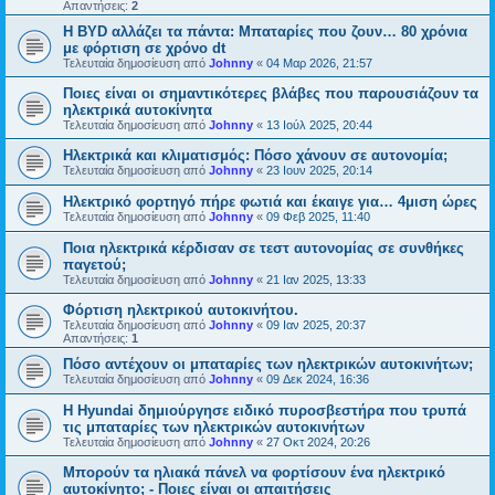
Απαντήσεις:
2
Η BYD αλλάζει τα πάντα: Μπαταρίες που ζουν… 80 χρόνια
με φόρτιση σε χρόνο dt
Τελευταία δημοσίευση από
Johnny
«
04 Μαρ 2026, 21:57
Ποιες είναι οι σημαντικότερες βλάβες που παρουσιάζουν τα
ηλεκτρικά αυτοκίνητα
Τελευταία δημοσίευση από
Johnny
«
13 Ιούλ 2025, 20:44
Ηλεκτρικά και κλιματισμός: Πόσο χάνουν σε αυτονομία;
Τελευταία δημοσίευση από
Johnny
«
23 Ιουν 2025, 20:14
Ηλεκτρικό φορτηγό πήρε φωτιά και έκαιγε για… 4μιση ώρες
Τελευταία δημοσίευση από
Johnny
«
09 Φεβ 2025, 11:40
Ποια ηλεκτρικά κέρδισαν σε τεστ αυτονομίας σε συνθήκες
παγετού;
Τελευταία δημοσίευση από
Johnny
«
21 Ιαν 2025, 13:33
Φόρτιση ηλεκτρικού αυτοκινήτου.
Τελευταία δημοσίευση από
Johnny
«
09 Ιαν 2025, 20:37
Απαντήσεις:
1
Πόσο αντέχουν οι μπαταρίες των ηλεκτρικών αυτοκινήτων;
Τελευταία δημοσίευση από
Johnny
«
09 Δεκ 2024, 16:36
Η Hyundai δημιούργησε ειδικό πυροσβεστήρα που τρυπά
τις μπαταρίες των ηλεκτρικών αυτοκινήτων
Τελευταία δημοσίευση από
Johnny
«
27 Οκτ 2024, 20:26
Μπορούν τα ηλιακά πάνελ να φορτίσουν ένα ηλεκτρικό
αυτοκίνητο; - Ποιες είναι οι απαιτήσεις