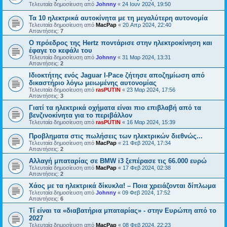
Τελευταία δημοσίευση από
Johnny
«
24 Ιουν 2024, 19:50
Τα 10 ηλεκτρικά αυτοκίνητα με τη μεγαλύτερη αυτονομία
Τελευταία δημοσίευση από
MacPap
«
20 Απρ 2024, 22:40
Απαντήσεις:
7
O πρόεδρος της Hertz ποντάρισε στην ηλεκτροκίνηση και
έφαγε το κεφάλι του
Τελευταία δημοσίευση από
Johnny
«
31 Μαρ 2024, 13:31
Απαντήσεις:
2
Ιδιοκτήτης ενός Jaguar I-Pace ζήτησε αποζημίωση από
δικαστήριο λόγω μειωμένης αυτονομίας
Τελευταία δημοσίευση από
rasPUTIN
«
23 Μαρ 2024, 17:56
Απαντήσεις:
3
Γιατί τα ηλεκτρικά οχήματα είναι πιο επιβλαβή από τα
βενζινοκίνητα για το περιβάλλον
Τελευταία δημοσίευση από
rasPUTIN
«
16 Μαρ 2024, 15:39
Προβληματα στις πωλήσεις των ηλεκτρικών διεθνώς...
Τελευταία δημοσίευση από
MacPap
«
21 Φεβ 2024, 17:34
Απαντήσεις:
2
Αλλαγή μπαταρίας σε BMW i3 ξεπέρασε τις 66.000 ευρώ
Τελευταία δημοσίευση από
MacPap
«
17 Φεβ 2024, 02:38
Απαντήσεις:
2
Χάος με τα ηλεκτρικά δίκυκλα! – Ποια χρειάζονται δίπλωμα
Τελευταία δημοσίευση από
Johnny
«
09 Φεβ 2024, 17:52
Απαντήσεις:
6
Τί είναι τα «διαβατήρια μπαταρίας» - στην Ευρώπη από το
2027
Τελευταία δημοσίευση από
MacPap
«
08 Φεβ 2024, 22:23