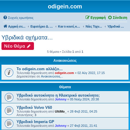
odigein.com
Εγγραφή
Σύνδεση
Συχνές ερωτήσεις
Αρχική σελίδα
Ευρετήριο Δ. Συζήτησης
Και τι κουτί, κουτί... τώρα και η οδήγηση καινούργια σε κουτί...
Νέες Τεχνολογίες και εφαρμογές...
Υβριδικά οχήματα...
Υβριδικά οχήματα...
Νέο Θέμα
5 θέματα • Σελίδα
1
από
1
Ανακοινώσεις
Το odigein.com αλλάζει...
Τελευταία δημοσίευση από
odigein.com
«
02 Αύγ 2022, 17:15
Δημοσιεύτηκε σε
Ανακοινώσεις...
Θέματα
Υβριδικό αυτοκίνητο η Ηλεκτρικό αυτοκίνητο;
Τελευταία δημοσίευση από
Johnny
«
05 Νοέμ 2024, 20:38
Υβριδικό Volvo V60
Τελευταία δημοσίευση από
UltiMo_
«
28 Φεβ 2011, 04:25
Απαντήσεις:
3
Υβριδικό Imperia GP
Τελευταία δημοσίευση από
Johnny
«
27 Φεβ 2011, 21:41