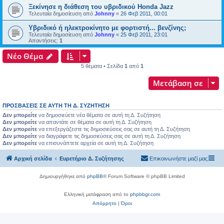
Ξεκίνησε η διάθεση του υβριδικού Honda Jazz
Τελευταία δημοσίευση από
Johnny
«
26 Φεβ 2011, 00:01
Υβριδικό ή ηλεκτροκίνητο με φορτιστή... βενζίνης;
Τελευταία δημοσίευση από
Johnny
«
25 Φεβ 2011, 23:01
Απαντήσεις:
1
Νέο Θέμα
5 θέματα • Σελίδα
1
από
1
Μετάβαση σε
ΠΡΟΣΒΆΣΕΙΣ ΣΕ ΑΥΤΉ ΤΗ Δ. ΣΥΖΉΤΗΣΗ
Δεν μπορείτε
να δημοσιεύετε νέα θέματα σε αυτή τη Δ. Συζήτηση
Δεν μπορείτε
να απαντάτε σε θέματα σε αυτή τη Δ. Συζήτηση
Δεν μπορείτε
να επεξεργάζεστε τις δημοσιεύσεις σας σε αυτή τη Δ. Συζήτηση
Δεν μπορείτε
να διαγράφετε τις δημοσιεύσεις σας σε αυτή τη Δ. Συζήτηση
Δεν μπορείτε
να επισυνάπτετε αρχεία σε αυτή τη Δ. Συζήτηση
Αρχική σελίδα
Ευρετήριο Δ. Συζήτησης
Επικοινωνήστε μαζί μας
Δημιουργήθηκε από
phpBB
® Forum Software © phpBB Limited
Ελληνική μετάφραση από το
phpbbgr.com
Απόρρητο
|
Όροι