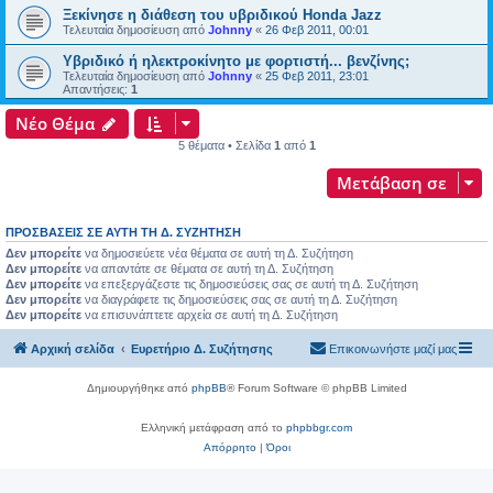
Ξεκίνησε η διάθεση του υβριδικού Honda Jazz
Τελευταία δημοσίευση από
Johnny
«
26 Φεβ 2011, 00:01
Υβριδικό ή ηλεκτροκίνητο με φορτιστή... βενζίνης;
Τελευταία δημοσίευση από
Johnny
«
25 Φεβ 2011, 23:01
Απαντήσεις:
1
Νέο Θέμα
5 θέματα • Σελίδα
1
από
1
Μετάβαση σε
ΠΡΟΣΒΆΣΕΙΣ ΣΕ ΑΥΤΉ ΤΗ Δ. ΣΥΖΉΤΗΣΗ
Δεν μπορείτε
να δημοσιεύετε νέα θέματα σε αυτή τη Δ. Συζήτηση
Δεν μπορείτε
να απαντάτε σε θέματα σε αυτή τη Δ. Συζήτηση
Δεν μπορείτε
να επεξεργάζεστε τις δημοσιεύσεις σας σε αυτή τη Δ. Συζήτηση
Δεν μπορείτε
να διαγράφετε τις δημοσιεύσεις σας σε αυτή τη Δ. Συζήτηση
Δεν μπορείτε
να επισυνάπτετε αρχεία σε αυτή τη Δ. Συζήτηση
Αρχική σελίδα
Ευρετήριο Δ. Συζήτησης
Επικοινωνήστε μαζί μας
Δημιουργήθηκε από
phpBB
® Forum Software © phpBB Limited
Ελληνική μετάφραση από το
phpbbgr.com
Απόρρητο
|
Όροι