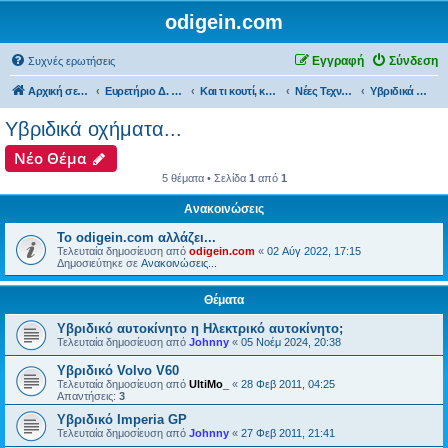
odigein.com
Εγγραφή
Σύνδεση
Συχνές ερωτήσεις
Αρχική σελίδα
Ευρετήριο Δ. Συζήτησης
Και τι κουτί, κουτί... τώρα και η οδήγηση καινούργια σε κουτί...
Νέες Τεχνολογίες και εφαρμογές...
Υβριδικά οχήματα...
Υβριδικά οχήματα...
Νέο Θέμα
5 θέματα • Σελίδα
1
από
1
Ανακοινώσεις
Το odigein.com αλλάζει...
Τελευταία δημοσίευση από
odigein.com
«
02 Αύγ 2022, 17:15
Δημοσιεύτηκε σε
Ανακοινώσεις...
Θέματα
Υβριδικό αυτοκίνητο η Ηλεκτρικό αυτοκίνητο;
Τελευταία δημοσίευση από
Johnny
«
05 Νοέμ 2024, 20:38
Υβριδικό Volvo V60
Τελευταία δημοσίευση από
UltiMo_
«
28 Φεβ 2011, 04:25
Απαντήσεις:
3
Υβριδικό Imperia GP
Τελευταία δημοσίευση από
Johnny
«
27 Φεβ 2011, 21:41