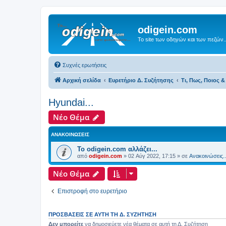
odigein.com
Το site των οδηγών και των πεζών..
Συχνές ερωτήσεις
Αρχική σελίδα
Ευρετήριο Δ. Συζήτησης
Τι, Πως, Ποιος & 
Hyundai...
Νέο Θέμα
ΑΝΑΚΟΙΝΏΣΕΙΣ
Το odigein.com αλλάζει...
από
odigein.com
»
02 Αύγ 2022, 17:15
» σε
Ανακοινώσεις..
Νέο Θέμα
Επιστροφή στο ευρετήριο
ΠΡΟΣΒΆΣΕΙΣ ΣΕ ΑΥΤΉ ΤΗ Δ. ΣΥΖΉΤΗΣΗ
Δεν μπορείτε
να δημοσιεύετε νέα θέματα σε αυτή τη Δ. Συζήτηση