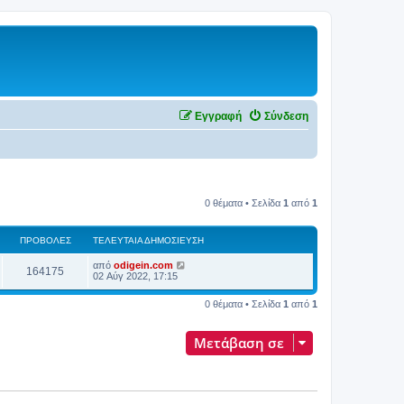
Εγγραφή
Σύνδεση
0 θέματα • Σελίδα
1
από
1
ΠΡΟΒΟΛΈΣ
ΤΕΛΕΥΤΑΊΑ ΔΗΜΟΣΊΕΥΣΗ
από
odigein.com
164175
02 Αύγ 2022, 17:15
0 θέματα • Σελίδα
1
από
1
Μετάβαση σε