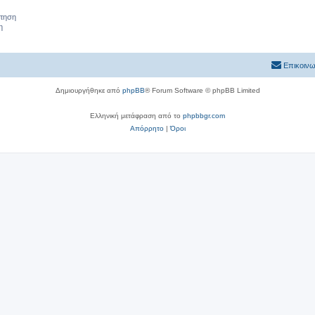
ήτηση
η
Επικοινω
Δημιουργήθηκε από
phpBB
® Forum Software © phpBB Limited
Ελληνική μετάφραση από το
phpbbgr.com
Απόρρητο
|
Όροι