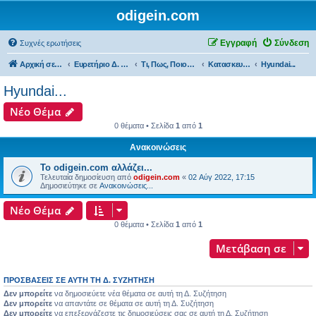
odigein.com
Εγγραφή
Σύνδεση
Συχνές ερωτήσεις
Αρχική σελίδα
Ευρετήριο Δ. Συζήτησης
Τι, Πως, Ποιος & Πού...
Κατασκευαστές & εκπρόσωποι...
Hyundai...
Hyundai...
Νέο Θέμα
0 θέματα • Σελίδα
1
από
1
Ανακοινώσεις
Το odigein.com αλλάζει...
Τελευταία δημοσίευση από
odigein.com
«
02 Αύγ 2022, 17:15
Δημοσιεύτηκε σε
Ανακοινώσεις...
Νέο Θέμα
0 θέματα • Σελίδα
1
από
1
Μετάβαση σε
ΠΡΟΣΒΆΣΕΙΣ ΣΕ ΑΥΤΉ ΤΗ Δ. ΣΥΖΉΤΗΣΗ
Δεν μπορείτε
να δημοσιεύετε νέα θέματα σε αυτή τη Δ. Συζήτηση
Δεν μπορείτε
να απαντάτε σε θέματα σε αυτή τη Δ. Συζήτηση
Δεν μπορείτε
να επεξεργάζεστε τις δημοσιεύσεις σας σε αυτή τη Δ. Συζήτηση