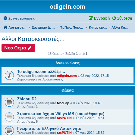
odigein.com
Εγγραφή
Σύνδεση
Συχνές ερωτήσεις
Αρχική σελίδα
Ευρετήριο Δ. Συζήτησης
Τι, Πως, Ποιος & Πού...
Κατασκευαστές & εκπρόσωποι...
Αλλοι Κατασκευαστές...
Αλλοι Κατασκευαστές...
Νέο Θέμα
15 θέματα • Σελίδα
1
από
1
Ανακοινώσεις
Το odigein.com αλλάζει...
Τελευταία δημοσίευση από
odigein.com
«
02 Αύγ 2022, 17:15
Δημοσιεύτηκε σε
Ανακοινώσεις...
Θέματα
Zhidou D2
Τελευταία δημοσίευση από
MacPap
«
08 Αύγ 2026, 10:48
Απαντήσεις:
1
Στριατιωτικό όχημα Willys MB (κουφάθηκα ρε)
Τελευταία δημοσίευση από
rasPUTIN
«
17 Ιούλ 2026, 14:31
Απαντήσεις:
6
Γνωρίστε το Ελληνικό Αυτοκίνητο
Τελευταία δημοσίευση από
rasPUTIN
«
07 Απρ 2024, 15:52