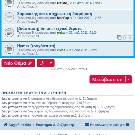
Τελευταία δημοσίευση από
UltiMo_
«
17 Απρ 2014, 09:08
Απαντήσεις:
4
Σαρακάκης και υποχρεωτική διαφήμιση
Τελευταία δημοσίευση από
MacPap
«
14 Οκτ 2012, 12:55
Απαντήσεις:
6
[Διάσπαση] Smart: τεχνικά θέματα
Τελευταία δημοσίευση από
enias
«
31 Ιούλ 2011, 21:34
Απαντήσεις:
11
1
2
Hymer (τροχόσπιτα)
Τελευταία δημοσίευση από
enias
«
29 Ιουν 2011, 23:21
Απαντήσεις:
1
Νέο Θέμα
15 θέματα • Σελίδα
1
από
1
Μετάβαση σε
ΠΡΟΣΒΆΣΕΙΣ ΣΕ ΑΥΤΉ ΤΗ Δ. ΣΥΖΉΤΗΣΗ
Δεν μπορείτε
να δημοσιεύετε νέα θέματα σε αυτή τη Δ. Συζήτηση
Δεν μπορείτε
να απαντάτε σε θέματα σε αυτή τη Δ. Συζήτηση
Δεν μπορείτε
να επεξεργάζεστε τις δημοσιεύσεις σας σε αυτή τη Δ. Συζήτηση
Δεν μπορείτε
να διαγράφετε τις δημοσιεύσεις σας σε αυτή τη Δ. Συζήτηση
Δεν μπορείτε
να επισυνάπτετε αρχεία σε αυτή τη Δ. Συζήτηση
Αρχική σελίδα
Ευρετήριο Δ. Συζήτησης
Επικοινωνήστε μαζί μας