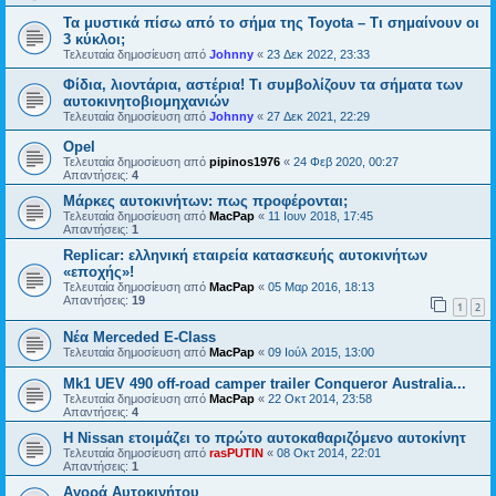
Τα μυστικά πίσω από το σήμα της Toyota – Τι σημαίνουν οι
3 κύκλοι;
Τελευταία δημοσίευση από
Johnny
«
23 Δεκ 2022, 23:33
Φίδια, λιοντάρια, αστέρια! Τι συμβολίζουν τα σήματα των
αυτοκινητοβιομηχανιών
Τελευταία δημοσίευση από
Johnny
«
27 Δεκ 2021, 22:29
Opel
Τελευταία δημοσίευση από
pipinos1976
«
24 Φεβ 2020, 00:27
Απαντήσεις:
4
Μάρκες αυτοκινήτων: πως προφέρονται;
Τελευταία δημοσίευση από
MacPap
«
11 Ιουν 2018, 17:45
Απαντήσεις:
1
Replicar: ελληνική εταιρεία κατασκευής αυτοκινήτων
«εποχής»!
Τελευταία δημοσίευση από
MacPap
«
05 Μαρ 2016, 18:13
Απαντήσεις:
19
1
2
Νέα Merceded E-Class
Τελευταία δημοσίευση από
MacPap
«
09 Ιούλ 2015, 13:00
Mk1 UEV 490 off-road camper trailer Conqueror Australia...
Τελευταία δημοσίευση από
MacPap
«
22 Οκτ 2014, 23:58
Απαντήσεις:
4
Η Nissan ετοιμάζει το πρώτο αυτοκαθαριζόμενο αυτοκίνητ
Τελευταία δημοσίευση από
rasPUTIN
«
08 Οκτ 2014, 22:01
Απαντήσεις:
1
Αγορά Αυτοκινήτου