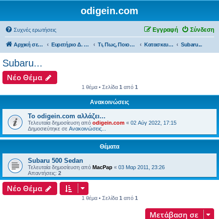
odigein.com
Εγγραφή
Σύνδεση
Συχνές ερωτήσεις
Αρχική σελίδα
Ευρετήριο Δ. Συζήτησης
Τι, Πως, Ποιος & Πού...
Κατασκευαστές & εκπρόσωποι...
Subaru...
Subaru...
Νέο Θέμα
1 θέμα • Σελίδα
1
από
1
Ανακοινώσεις
Το odigein.com αλλάζει...
Τελευταία δημοσίευση από
odigein.com
«
02 Αύγ 2022, 17:15
Δημοσιεύτηκε σε
Ανακοινώσεις...
Θέματα
Subaru 500 Sedan
Τελευταία δημοσίευση από
MacPap
«
03 Μαρ 2011, 23:26
Απαντήσεις:
2
Νέο Θέμα
1 θέμα • Σελίδα
1
από
1
Μετάβαση σε