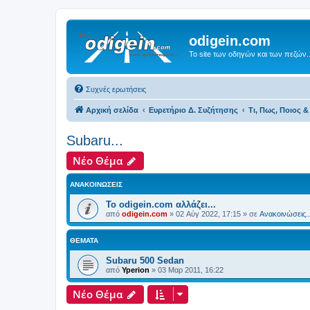
odigein.com
Το site των οδηγών και των πεζών..
Συχνές ερωτήσεις
Αρχική σελίδα
Ευρετήριο Δ. Συζήτησης
Τι, Πως, Ποιος & 
Subaru...
Νέο Θέμα
ΑΝΑΚΟΙΝΏΣΕΙΣ
Το odigein.com αλλάζει...
από
odigein.com
»
02 Αύγ 2022, 17:15
» σε
Ανακοινώσεις..
ΘΈΜΑΤΑ
Subaru 500 Sedan
από
Yperion
»
03 Μαρ 2011, 16:22
Νέο Θέμα