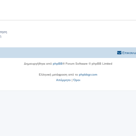
ήτηση
η
Επικοινω
Δημιουργήθηκε από
phpBB
® Forum Software © phpBB Limited
Ελληνική μετάφραση από το
phpbbgr.com
Απόρρητο
|
Όροι