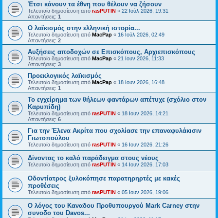
Έτσι κάνουν τα έθνη που θέλουν να ζήσουν
Τελευταία δημοσίευση από
rasPUTIN
«
22 Ιούλ 2026, 19:31
Απαντήσεις:
1
Ο λαϊκισμός στην ελληνική ιστορία...
Τελευταία δημοσίευση από
MacPap
«
16 Ιούλ 2026, 02:49
Απαντήσεις:
2
Αυξήσεις αποδοχών σε Επισκόπους, Αρχιεπισκόπους
Τελευταία δημοσίευση από
MacPap
«
21 Ιουν 2026, 11:33
Απαντήσεις:
3
Προεκλογικός λαϊκισμός
Τελευταία δημοσίευση από
MacPap
«
18 Ιουν 2026, 16:48
Απαντήσεις:
1
Το εγχείρημα των θήλεων φαντάρων απέτυχε (σχόλιο στον
Καρυπίδη)
Τελευταία δημοσίευση από
rasPUTIN
«
18 Ιουν 2026, 14:21
Απαντήσεις:
6
Για την Έλενα Ακρίτα που σχολίασε την επαναφυλάκισιν
Γιωτοπούλου
Τελευταία δημοσίευση από
rasPUTIN
«
16 Ιουν 2026, 21:26
Δίνοντας το καλό παράδειγμα στους νέους
Τελευταία δημοσίευση από
rasPUTIN
«
14 Ιουν 2026, 17:03
Οδοντίατρος ξυλοκόπησε παρατηρηρτές με κακές
προθέσεις
Τελευταία δημοσίευση από
rasPUTIN
«
05 Ιουν 2026, 19:06
Ο λόγος του Καναδου Προθυπουργού Mark Carney στην
συνοδο του Davos...