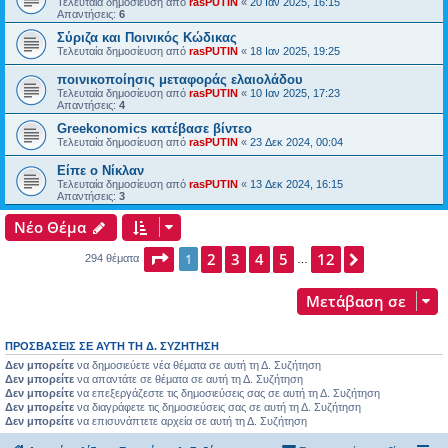
Τελευταία δημοσίευση από
rasPUTIN
«
20 Ιαν 2025, 16:15
Απαντήσεις:
6
Σύριζα και Ποινικός Κώδικας
Τελευταία δημοσίευση από
rasPUTIN
«
18 Ιαν 2025, 19:25
ποινικοποίησις μεταφοράς ελαιολάδου
Τελευταία δημοσίευση από
rasPUTIN
«
10 Ιαν 2025, 17:23
Απαντήσεις:
4
Greekonomics κατέβασε βίντεο
Τελευταία δημοσίευση από
rasPUTIN
«
23 Δεκ 2024, 00:04
Είπε ο Νίκλαν
Τελευταία δημοσίευση από
rasPUTIN
«
13 Δεκ 2024, 16:15
Απαντήσεις:
3
Νέο Θέμα
Σελίδα
2
1
3
από
4
12
5
12
Επόμενη
1
294 θέματα
…
Μετάβαση σε
ΠΡΟΣΒΆΣΕΙΣ ΣΕ ΑΥΤΉ ΤΗ Δ. ΣΥΖΉΤΗΣΗ
Δεν μπορείτε
να δημοσιεύετε νέα θέματα σε αυτή τη Δ. Συζήτηση
Δεν μπορείτε
να απαντάτε σε θέματα σε αυτή τη Δ. Συζήτηση
Δεν μπορείτε
να επεξεργάζεστε τις δημοσιεύσεις σας σε αυτή τη Δ. Συζήτηση
Δεν μπορείτε
να διαγράφετε τις δημοσιεύσεις σας σε αυτή τη Δ. Συζήτηση
Δεν μπορείτε
να επισυνάπτετε αρχεία σε αυτή τη Δ. Συζήτηση