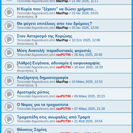
Τελευταία δημοσίευση από
MacPap
«
21 Ιαν 2026, 11:17
Η Κυρία που "ξέχασε" να δώσει χρήματα...
Τελευταία δημοσίευση από
MacPap
«
15 Ιαν 2026, 03:01
Απαντήσεις:
8
Θα φύγετε επιτέλους απο του δρόμους?
Τελευταία δημοσίευση από
MacPap
«
03 Ιαν 2026, 13:00
Στον Αστερισμό της Κορώνης
Τελευταία δημοσίευση από
MacPap
«
10 Σεπ 2025, 12:06
Απαντήσεις:
6
Μέση Ανατολή: παραδοσιακές φορεσιές
Τελευταία δημοσίευση από
rasPUTIN
«
28 Αύγ 2025, 20:58
[Λάθρο] Ευγένεια, αδυναμία ή οσφυοκαμψία;
Τελευταία δημοσίευση από
rasPUTIN
«
10 Ιουν 2025, 18:29
Απαντήσεις:
1
Ανεξάρτητη δημοσιογραφία
Τελευταία δημοσίευση από
MacPap
«
10 Μάιος 2025, 12:53
Απαντήσεις:
1
Αριστερός ρύπος
Τελευταία δημοσίευση από
rasPUTIN
«
09 Μάιος 2025, 20:23
Ο Νομος για τα τροχοσπιτα
Τελευταία δημοσίευση από
rasPUTIN
«
07 Μάιος 2025, 21:18
Τροχοπέδη στις ανωμαλίες από Τραμπ
Τελευταία δημοσίευση από
rasPUTIN
«
21 Φεβ 2025, 19:54
Θάνατος Σημίτη