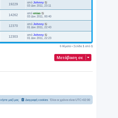
από
Johnny
19229
03 Δεκ 2011, 23:11
από
enias
14262
03 Δεκ 2011, 00:40
από
Johnny
12370
01 Δεκ 2011, 22:43
από
Johnny
12303
01 Δεκ 2011, 22:23
6 θέματα • Σελίδα
1
από
1
Μετάβαση σε
νήστε μαζί μας
Διαγραφή cookies
Όλοι οι χρόνοι είναι
UTC+02:00