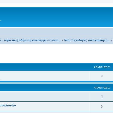
.
τί... τώρα και η οδήγηση καινούργια σε κουτί...
Νέες Τεχνολογίες και εφαρμογές...
ΑΠΑΝΤΉΣΕΙΣ
0
.
ΑΠΑΝΤΉΣΕΙΣ
0
ταναλωτών
9