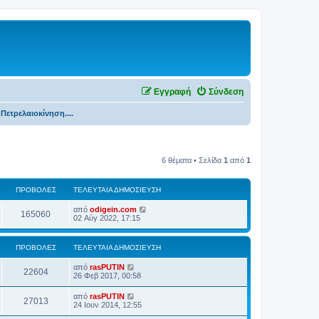
Εγγραφή
Σύνδεση
Πετρελαιοκίνηση....
6 θέματα • Σελίδα
1
από
1
ΠΡΟΒΟΛΈΣ
ΤΕΛΕΥΤΑΊΑ ΔΗΜΟΣΊΕΥΣΗ
από
odigein.com
165060
02 Αύγ 2022, 17:15
ΠΡΟΒΟΛΈΣ
ΤΕΛΕΥΤΑΊΑ ΔΗΜΟΣΊΕΥΣΗ
από
rasPUTIN
22604
26 Φεβ 2017, 00:58
από
rasPUTIN
27013
24 Ιουν 2014, 12:55