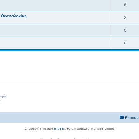
6
, Θεσσαλονίκη
2
0
0
ήτηση
η
Επικοινω
Δημιουργήθηκε από
phpBB
® Forum Software © phpBB Limited