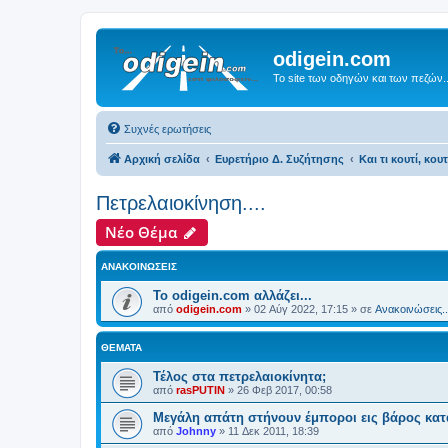
odigein.com
Το site των οδηγών και των πεζών..
Συχνές ερωτήσεις
Αρχική σελίδα
Ευρετήριο Δ. Συζήτησης
Και τι κουτί, κου
Πετρελαιοκίνηση....
Νέο Θέμα
ΑΝΑΚΟΙΝΏΣΕΙΣ
Το odigein.com αλλάζει...
από
odigein.com
»
02 Αύγ 2022, 17:15
» σε
Ανακοινώσεις..
ΘΈΜΑΤΑ
Τέλος στα πετρελαιοκίνητα;
από
rasPUTIN
»
26 Φεβ 2017, 00:58
Μεγάλη απάτη στήνουν έμποροι εις βάρος κα
από
Johnny
»
11 Δεκ 2011, 18:39