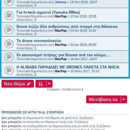
Τελευταία δημοσίευση από
Johnny
«
19 Οκτ 2018, 20:07
Απαντήσεις:
2
Για hi-tech αγροτιά (Yamaha RMax)
Τελευταία δημοσίευση από
MacPap
«
23 Ιαν 2018, 22:26
Απαντήσεις:
2
Drone σώζει δύο ανθρώπους από πνιγμό στη θάλασσα
Τελευταία δημοσίευση από
MacPap
«
23 Ιαν 2018, 15:52
Απαντήσεις:
3
Το drone τσοπανόσκυλο
Τελευταία δημοσίευση από
MacPap
«
22 Ιαν 2018, 00:00
Απαντήσεις:
1
Οι κανονισμοί πτήσης για Drones ανά τον κόσμο....
Τελευταία δημοσίευση από
MacPap
«
16 Δεκ 2017, 18:07
H ALIBABA ΠΑΡΑΔΙΔΕΙ ΜΕ DRONES ΠΑΚΕΤΑ ΣΤΑ ΝΗΣΙΑ
Τελευταία δημοσίευση από
MacPap
«
10 Νοέμ 2017, 15:15
Απαντήσεις:
2
Νέο Θέμα
8 θέματα • Σελίδα
1
από
1
Μετάβαση σε
ΠΡΟΣΒΆΣΕΙΣ ΣΕ ΑΥΤΉ ΤΗ Δ. ΣΥΖΉΤΗΣΗ
Δεν μπορείτε
να δημοσιεύετε νέα θέματα σε αυτή τη Δ. Συζήτηση
Δεν μπορείτε
να απαντάτε σε θέματα σε αυτή τη Δ. Συζήτηση
Δεν μπορείτε
να επεξεργάζεστε τις δημοσιεύσεις σας σε αυτή τη Δ. Συζήτηση