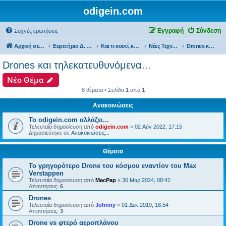
odigein.com
Εγγραφή
Σύνδεση
Συχνές ερωτήσεις
Αρχική σελίδα
Ευρετήριο Δ. Συζήτησης
Και τι κουτί, κουτί... τώρα και η οδήγηση καινούργια σε κουτί...
Νέες Τεχνολογίες και εφαρμογές...
Drones και τηλεκατευθυνόμενα...
Drones και τηλεκατευθυνόμενα...
Νέο Θέμα
8 θέματα • Σελίδα
1
από
1
Ανακοινώσεις
Το odigein.com αλλάζει...
Τελευταία δημοσίευση από
odigein.com
«
02 Αύγ 2022, 17:15
Δημοσιεύτηκε σε
Ανακοινώσεις...
Θέματα
Το γρηγορότερο Drone του κόσμου εναντίον του Max
Verstappen
Τελευταία δημοσίευση από
MacPap
«
30 Μαρ 2024, 08:42
Απαντήσεις:
6
Drones
Τελευταία δημοσίευση από
Johnny
«
01 Δεκ 2019, 18:54
Απαντήσεις:
3
Drone vs φτερό αεροπλάνου