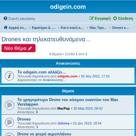
odigein.com
Εγγραφή
Σύνδεση
Συχνές ερωτήσεις
Αρχική σελίδα
Ευρετήριο Δ. Συζήτησης
Και τι κουτί, κουτί... τώρα και η οδήγηση καινούργια σε κουτί...
Νέες Τεχνολογίες και εφαρμογές...
Drones και τηλεκατευθυνόμενα...
Drones και τηλεκατευθυνόμενα...
Νέο Θέμα
8 θέματα • Σελίδα
1
από
1
Ανακοινώσεις
Το odigein.com αλλάζει...
Τελευταία δημοσίευση από
odigein.com
«
02 Αύγ 2022, 17:15
Δημοσιεύτηκε σε
Ανακοινώσεις...
Θέματα
Το γρηγορότερο Drone του κόσμου εναντίον του Max
Verstappen
Τελευταία δημοσίευση από
MacPap
«
30 Μαρ 2024, 08:42
Απαντήσεις:
6
Drones
Τελευταία δημοσίευση από
Johnny
«
01 Δεκ 2019, 18:54
Απαντήσεις:
3
Drone vs φτερό αεροπλάνου