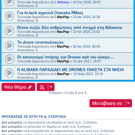
Τελευταία δημοσίευση από
Johnny
«
19 Οκτ 2018, 20:07
Απαντήσεις:
2
Για hi-tech αγροτιά (Yamaha RMax)
Τελευταία δημοσίευση από
MacPap
«
23 Ιαν 2018, 22:26
Απαντήσεις:
2
Drone σώζει δύο ανθρώπους από πνιγμό στη θάλασσα
Τελευταία δημοσίευση από
MacPap
«
23 Ιαν 2018, 15:52
Απαντήσεις:
3
Το drone τσοπανόσκυλο
Τελευταία δημοσίευση από
MacPap
«
22 Ιαν 2018, 00:00
Απαντήσεις:
1
Οι κανονισμοί πτήσης για Drones ανά τον κόσμο....
Τελευταία δημοσίευση από
MacPap
«
16 Δεκ 2017, 18:07
H ALIBABA ΠΑΡΑΔΙΔΕΙ ΜΕ DRONES ΠΑΚΕΤΑ ΣΤΑ ΝΗΣΙΑ
Τελευταία δημοσίευση από
MacPap
«
10 Νοέμ 2017, 15:15
Απαντήσεις:
2
Νέο Θέμα
8 θέματα • Σελίδα
1
από
1
Μετάβαση σε
ΠΡΟΣΒΆΣΕΙΣ ΣΕ ΑΥΤΉ ΤΗ Δ. ΣΥΖΉΤΗΣΗ
Δεν μπορείτε
να δημοσιεύετε νέα θέματα σε αυτή τη Δ. Συζήτηση
Δεν μπορείτε
να απαντάτε σε θέματα σε αυτή τη Δ. Συζήτηση
Δεν μπορείτε
να επεξεργάζεστε τις δημοσιεύσεις σας σε αυτή τη Δ. Συζήτηση