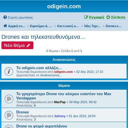
odigein.com
Εγγραφή
Σύνδεση
Συχνές ερωτήσεις
Αρχική σελίδα
Ευρετήριο Δ. Συζήτησης
Και τι κουτί, κουτί... τώρα και η οδήγηση καινούργια σε κουτί...
Νέες Τεχνολογίες και εφαρμογές...
Drones και τηλεκατευθυνόμενα...
Drones και τηλεκατευθυνόμενα...
Νέο Θέμα
8 θέματα • Σελίδα
1
από
1
Ανακοινώσεις
Το odigein.com αλλάζει...
Τελευταία δημοσίευση από
odigein.com
«
02 Αύγ 2022, 17:15
Δημοσιεύτηκε σε
Ανακοινώσεις...
Θέματα
Το γρηγορότερο Drone του κόσμου εναντίον του Max
Verstappen
Τελευταία δημοσίευση από
MacPap
«
30 Μαρ 2024, 08:42
Απαντήσεις:
6
Drones
Τελευταία δημοσίευση από
Johnny
«
01 Δεκ 2019, 18:54
Απαντήσεις:
3
Drone vs φτερό αεροπλάνου