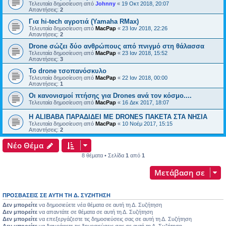
Τελευταία δημοσίευση από
Johnny
«
19 Οκτ 2018, 20:07
Απαντήσεις:
2
Για hi-tech αγροτιά (Yamaha RMax)
Τελευταία δημοσίευση από
MacPap
«
23 Ιαν 2018, 22:26
Απαντήσεις:
2
Drone σώζει δύο ανθρώπους από πνιγμό στη θάλασσα
Τελευταία δημοσίευση από
MacPap
«
23 Ιαν 2018, 15:52
Απαντήσεις:
3
Το drone τσοπανόσκυλο
Τελευταία δημοσίευση από
MacPap
«
22 Ιαν 2018, 00:00
Απαντήσεις:
1
Οι κανονισμοί πτήσης για Drones ανά τον κόσμο....
Τελευταία δημοσίευση από
MacPap
«
16 Δεκ 2017, 18:07
H ALIBABA ΠΑΡΑΔΙΔΕΙ ΜΕ DRONES ΠΑΚΕΤΑ ΣΤΑ ΝΗΣΙΑ
Τελευταία δημοσίευση από
MacPap
«
10 Νοέμ 2017, 15:15
Απαντήσεις:
2
Νέο Θέμα
8 θέματα • Σελίδα
1
από
1
Μετάβαση σε
ΠΡΟΣΒΆΣΕΙΣ ΣΕ ΑΥΤΉ ΤΗ Δ. ΣΥΖΉΤΗΣΗ
Δεν μπορείτε
να δημοσιεύετε νέα θέματα σε αυτή τη Δ. Συζήτηση
Δεν μπορείτε
να απαντάτε σε θέματα σε αυτή τη Δ. Συζήτηση
Δεν μπορείτε
να επεξεργάζεστε τις δημοσιεύσεις σας σε αυτή τη Δ. Συζήτηση