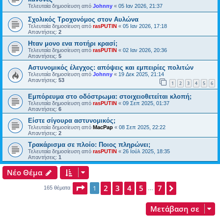
Τελευταία δημοσίευση από
Johnny
«
05 Ιαν 2026, 21:37
Σχολικός Τροχονόμος στον Αυλώνα
Τελευταία δημοσίευση από
rasPUTIN
«
05 Ιαν 2026, 17:18
Απαντήσεις:
2
Ηταν μονο ενα ποτήρι κρασί;
Τελευταία δημοσίευση από
rasPUTIN
«
02 Ιαν 2026, 20:36
Απαντήσεις:
5
Αστυνομικός έλεγχος: απόψεις και εμπειρίες πολιτών
Τελευταία δημοσίευση από
Johnny
«
19 Δεκ 2025, 21:14
Απαντήσεις:
53
1
2
3
4
5
6
Εμπόρευμα στο οδόστρωμα: στοιχειοθετείται κλοπή;
Τελευταία δημοσίευση από
rasPUTIN
«
09 Σεπ 2025, 01:37
Απαντήσεις:
6
Είστε σίγουρα αστυνομικός;
Τελευταία δημοσίευση από
MacPap
«
08 Σεπ 2025, 22:22
Απαντήσεις:
2
Τρακάρισμα σε πλοίο: Ποιος πληρώνει;
Τελευταία δημοσίευση από
rasPUTIN
«
26 Ιούλ 2025, 18:35
Απαντήσεις:
1
Νέο Θέμα
Σελίδα
2
1
3
από
4
7
5
7
Επόμενη
1
165 θέματα
…
Μετάβαση σε