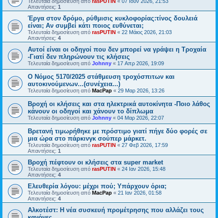
Τελευταία δημοσίευση από
rasPUTIN
«
07 Ιουν 2026, 21:53
Απαντήσεις:
1
Έργα στον δρόμο, ρύθμισις κυκλοφορίας:τίνος δουλειά
είναι; Αν συμβεί κάτι ποιος ευθύνεται;
Τελευταία δημοσίευση από
rasPUTIN
«
22 Μάιος 2026, 21:03
Απαντήσεις:
4
Αυτοί είναι οι οδηγοί που δεν μπορεί να γράψει η Τροχαία
-Γιατί δεν πληρώνουν τις κλήσεις
Τελευταία δημοσίευση από
Johnny
«
17 Απρ 2026, 19:09
Ο Νόμος 5170/2025 στάθμευση τροχόσπιτων και
αυτοκινούμενων...(συνέχεια...)
Τελευταία δημοσίευση από
MacPap
«
29 Μαρ 2026, 13:26
Βροχή οι κλήσεις και στα ηλεκτρικά αυτοκίνητα -Ποιο λάθος
κάνουν οι οδηγοί και χάνουν το δίπλωμα
Τελευταία δημοσίευση από
Johnny
«
04 Μαρ 2026, 22:07
Βρετανή τιμωρήθηκε με πρόστιμο γιατί πήγε δύο φορές σε
μια ώρα στο πάρκινγκ σούπερ μάρκετ.
Τελευταία δημοσίευση από
rasPUTIN
«
27 Φεβ 2026, 17:59
Απαντήσεις:
1
Βροχή πέφτουν οι κλήσεις στα super market
Τελευταία δημοσίευση από
rasPUTIN
«
24 Ιαν 2026, 15:48
Απαντήσεις:
4
Ελευθερία λόγου: μέχρι πού; Υπάρχουν όρια;
Τελευταία δημοσίευση από
MacPap
«
21 Ιαν 2026, 01:58
Απαντήσεις:
4
Αλκοτέστ: Η νέα συσκευή προμέτρησης που αλλάζει τους
κανόνες