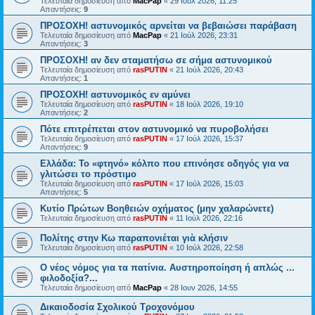
Τελευταία δημοσίευση από
MacPap
«
29 Ιούλ 2026, 11:25
Απαντήσεις:
9
ΠΡΟΣΟΧΗ! αστυνομικός αρνείται να βεβαιώσει παράβαση
Τελευταία δημοσίευση από
MacPap
«
21 Ιούλ 2026, 23:31
Απαντήσεις:
3
ΠΡΟΣΟΧΗ! αν δεν σταματήσω σε σήμα αστυνομικού
Τελευταία δημοσίευση από
rasPUTIN
«
21 Ιούλ 2026, 20:43
Απαντήσεις:
1
ΠΡΟΣΟΧΗ! αστυνομικός εν αμύνει
Τελευταία δημοσίευση από
rasPUTIN
«
18 Ιούλ 2026, 19:10
Απαντήσεις:
2
Πότε επιτρέπεται στον αστυνομικό να πυροβολήσει
Τελευταία δημοσίευση από
rasPUTIN
«
17 Ιούλ 2026, 15:37
Απαντήσεις:
9
Ελλάδα: Το «φτηνό» κόλπο που επινόησε οδηγός για να
γλιτώσει το πρόστιμο
Τελευταία δημοσίευση από
rasPUTIN
«
17 Ιούλ 2026, 15:03
Απαντήσεις:
5
Κυτίο Πρώτων Βοηθειών οχήματος (μην χαλαρώνετε)
Τελευταία δημοσίευση από
rasPUTIN
«
11 Ιούλ 2026, 22:16
Πολίτης στην Κω παραπονιέται γιὰ κλήσιν
Τελευταία δημοσίευση από
rasPUTIN
«
10 Ιούλ 2026, 22:58
Ο νέος νόμος για τα πατίνια. Αυστηροποίηση ή απλώς ...
φιλοδοξία?...
Τελευταία δημοσίευση από
MacPap
«
28 Ιουν 2026, 14:55
Δικαιοδοσία Σχολικού Τροχονόμου