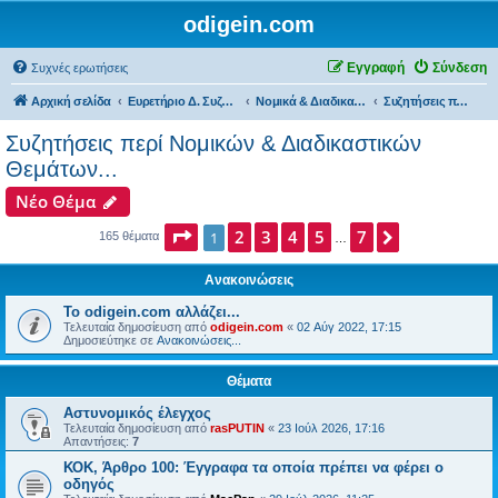
odigein.com
Εγγραφή
Σύνδεση
Συχνές ερωτήσεις
Αρχική σελίδα
Ευρετήριο Δ. Συζήτησης
Νομικά & Διαδικαστικά θέματα, Καταγγελίες & Παράπονα...
Συζητήσεις περί Νομικών & Διαδικαστικών Θεμάτων...
Συζητήσεις περί Νομικών & Διαδικαστικών
Θεμάτων...
Νέο Θέμα
Σελίδα
2
1
3
από
4
7
5
7
Επόμενη
1
165 θέματα
…
Ανακοινώσεις
Το odigein.com αλλάζει...
Τελευταία δημοσίευση από
odigein.com
«
02 Αύγ 2022, 17:15
Δημοσιεύτηκε σε
Ανακοινώσεις...
Θέματα
Αστυνομικός έλεγχος
Τελευταία δημοσίευση από
rasPUTIN
«
23 Ιούλ 2026, 17:16
Απαντήσεις:
7
ΚΟΚ, Άρθρο 100: Έγγραφα τα οποία πρέπει να φέρει ο
οδηγός