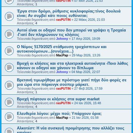
Τελευταία δημοσίευση από
rasPUTIN
«
07 Ιουν 2026, 21:53
Απαντήσεις:
1
Έργα στον δρόμο, ρύθμισις κυκλοφορίας:τίνος δουλειά
είναι; Αν συμβεί κάτι ποιος ευθύνεται;
Τελευταία δημοσίευση από
rasPUTIN
«
22 Μάιος 2026, 21:03
Απαντήσεις:
4
Αυτοί είναι οι οδηγοί που δεν μπορεί να γράψει η Τροχαία
-Γιατί δεν πληρώνουν τις κλήσεις
Τελευταία δημοσίευση από
Johnny
«
17 Απρ 2026, 19:09
Ο Νόμος 5170/2025 στάθμευση τροχόσπιτων και
αυτοκινούμενων...(συνέχεια...)
Τελευταία δημοσίευση από
MacPap
«
29 Μαρ 2026, 13:26
Βροχή οι κλήσεις και στα ηλεκτρικά αυτοκίνητα -Ποιο λάθος
κάνουν οι οδηγοί και χάνουν το δίπλωμα
Τελευταία δημοσίευση από
Johnny
«
04 Μαρ 2026, 22:07
Βρετανή τιμωρήθηκε με πρόστιμο γιατί πήγε δύο φορές σε
μια ώρα στο πάρκινγκ σούπερ μάρκετ.
Τελευταία δημοσίευση από
rasPUTIN
«
27 Φεβ 2026, 17:59
Απαντήσεις:
1
Βροχή πέφτουν οι κλήσεις στα super market
Τελευταία δημοσίευση από
rasPUTIN
«
24 Ιαν 2026, 15:48
Απαντήσεις:
4
Ελευθερία λόγου: μέχρι πού; Υπάρχουν όρια;
Τελευταία δημοσίευση από
MacPap
«
21 Ιαν 2026, 01:58
Απαντήσεις:
4
Αλκοτέστ: Η νέα συσκευή προμέτρησης που αλλάζει τους
κανόνες