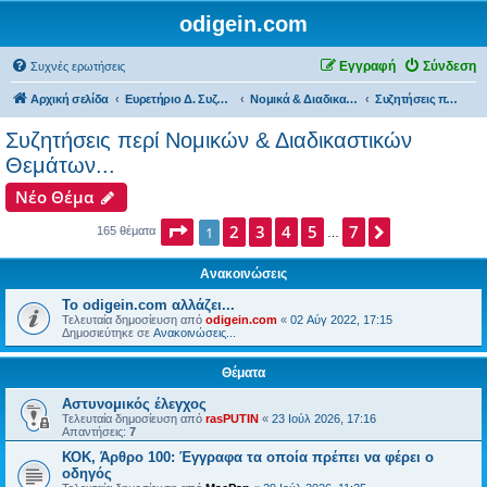
odigein.com
Εγγραφή
Σύνδεση
Συχνές ερωτήσεις
Αρχική σελίδα
Ευρετήριο Δ. Συζήτησης
Νομικά & Διαδικαστικά θέματα, Καταγγελίες & Παράπονα...
Συζητήσεις περί Νομικών & Διαδικαστικών Θεμάτων...
Συζητήσεις περί Νομικών & Διαδικαστικών
Θεμάτων...
Νέο Θέμα
Σελίδα
2
1
3
από
4
7
5
7
Επόμενη
1
165 θέματα
…
Ανακοινώσεις
Το odigein.com αλλάζει...
Τελευταία δημοσίευση από
odigein.com
«
02 Αύγ 2022, 17:15
Δημοσιεύτηκε σε
Ανακοινώσεις...
Θέματα
Αστυνομικός έλεγχος
Τελευταία δημοσίευση από
rasPUTIN
«
23 Ιούλ 2026, 17:16
Απαντήσεις:
7
ΚΟΚ, Άρθρο 100: Έγγραφα τα οποία πρέπει να φέρει ο
οδηγός