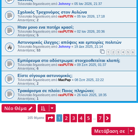
Τελευταία δημοσίευση από
Johnny
«
05 Ιαν 2026, 21:37
Σχολικός Τροχονόμος στον Αυλώνα
Τελευταία δημοσίευση από
rasPUTIN
«
05 Ιαν 2026, 17:18
Απαντήσεις:
2
Ηταν μονο ενα ποτήρι κρασί;
Τελευταία δημοσίευση από
rasPUTIN
«
02 Ιαν 2026, 20:36
Απαντήσεις:
5
Αστυνομικός έλεγχος: απόψεις και εμπειρίες πολιτών
Τελευταία δημοσίευση από
Johnny
«
19 Δεκ 2025, 21:14
Απαντήσεις:
53
1
2
3
4
5
6
Εμπόρευμα στο οδόστρωμα: στοιχειοθετείται κλοπή;
Τελευταία δημοσίευση από
rasPUTIN
«
09 Σεπ 2025, 01:37
Απαντήσεις:
6
Είστε σίγουρα αστυνομικός;
Τελευταία δημοσίευση από
MacPap
«
08 Σεπ 2025, 22:22
Απαντήσεις:
2
Τρακάρισμα σε πλοίο: Ποιος πληρώνει;
Τελευταία δημοσίευση από
rasPUTIN
«
26 Ιούλ 2025, 18:35
Απαντήσεις:
1
Νέο Θέμα
Σελίδα
2
1
3
από
4
7
5
7
Επόμενη
1
165 θέματα
…
Μετάβαση σε