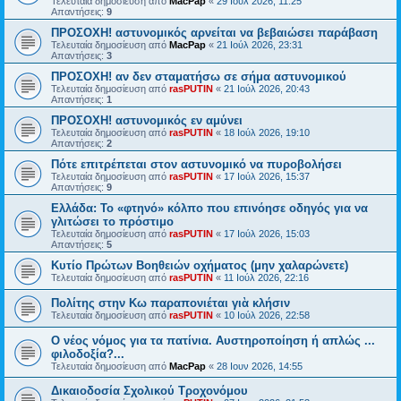
Τελευταία δημοσίευση από
MacPap
«
29 Ιούλ 2026, 11:25
Απαντήσεις:
9
ΠΡΟΣΟΧΗ! αστυνομικός αρνείται να βεβαιώσει παράβαση
Τελευταία δημοσίευση από
MacPap
«
21 Ιούλ 2026, 23:31
Απαντήσεις:
3
ΠΡΟΣΟΧΗ! αν δεν σταματήσω σε σήμα αστυνομικού
Τελευταία δημοσίευση από
rasPUTIN
«
21 Ιούλ 2026, 20:43
Απαντήσεις:
1
ΠΡΟΣΟΧΗ! αστυνομικός εν αμύνει
Τελευταία δημοσίευση από
rasPUTIN
«
18 Ιούλ 2026, 19:10
Απαντήσεις:
2
Πότε επιτρέπεται στον αστυνομικό να πυροβολήσει
Τελευταία δημοσίευση από
rasPUTIN
«
17 Ιούλ 2026, 15:37
Απαντήσεις:
9
Ελλάδα: Το «φτηνό» κόλπο που επινόησε οδηγός για να
γλιτώσει το πρόστιμο
Τελευταία δημοσίευση από
rasPUTIN
«
17 Ιούλ 2026, 15:03
Απαντήσεις:
5
Κυτίο Πρώτων Βοηθειών οχήματος (μην χαλαρώνετε)
Τελευταία δημοσίευση από
rasPUTIN
«
11 Ιούλ 2026, 22:16
Πολίτης στην Κω παραπονιέται γιὰ κλήσιν
Τελευταία δημοσίευση από
rasPUTIN
«
10 Ιούλ 2026, 22:58
Ο νέος νόμος για τα πατίνια. Αυστηροποίηση ή απλώς ...
φιλοδοξία?...
Τελευταία δημοσίευση από
MacPap
«
28 Ιουν 2026, 14:55
Δικαιοδοσία Σχολικού Τροχονόμου