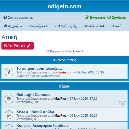
odigein.com
Εγγραφή
Σύνδεση
Συχνές ερωτήσεις
Αρχική σελίδα
Ευρετήριο Δ. Συζήτησης
Ο δρόμος είχε την δική του Ιστορία...
Μπλόκα (bloka)...
Αττική...
Αττική...
Νέο Θέμα
14 θέματα • Σελίδα
1
από
1
Ανακοινώσεις
Το odigein.com αλλάζει...
Τελευταία δημοσίευση από
odigein.com
«
02 Αύγ 2022, 17:15
Δημοσιεύτηκε σε
Ανακοινώσεις...
Θέματα
Red Light Cameras
Τελευταία δημοσίευση από
MacPap
«
27 Ιουν 2026, 17:10
Απαντήσεις:
19
1
2
Κινέτα - Κακιά σκάλα
Τελευταία δημοσίευση από
MacPap
«
05 Ιουν 2025, 10:28
Απαντήσεις:
6
Κάμερες Λεωφορειολωρίδων