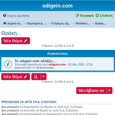
odigein.com
Εγγραφή
Σύνδεση
Συχνές ερωτήσεις
Αρχική σελίδα
Ευρετήριο Δ. Συζήτησης
Ο δρόμος είχε την δική του Ιστορία...
Μπλόκα (bloka)...
Θράκη...
Θράκη...
Νέο Θέμα
0 θέματα • Σελίδα
1
από
1
Ανακοινώσεις
Το odigein.com αλλάζει...
Τελευταία δημοσίευση από
odigein.com
«
02 Αύγ 2022, 17:15
Δημοσιεύτηκε σε
Ανακοινώσεις...
Νέο Θέμα
0 θέματα • Σελίδα
1
από
1
Μετάβαση σε
ΠΡΟΣΒΆΣΕΙΣ ΣΕ ΑΥΤΉ ΤΗ Δ. ΣΥΖΉΤΗΣΗ
Δεν μπορείτε
να δημοσιεύετε νέα θέματα σε αυτή τη Δ. Συζήτηση
Δεν μπορείτε
να απαντάτε σε θέματα σε αυτή τη Δ. Συζήτηση
Δεν μπορείτε
να επεξεργάζεστε τις δημοσιεύσεις σας σε αυτή τη Δ. Συζήτηση