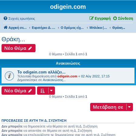
odigein.com
Εγγραφή
Σύνδεση
Συχνές ερωτήσεις
Αρχική σελίδα
Ευρετήριο Δ. Συζήτησης
Ο δρόμος είχε την δική του Ιστορία...
Μπλόκα (bloka)...
Θράκη...
Θράκη...
Νέο Θέμα
0 θέματα • Σελίδα
1
από
1
Ανακοινώσεις
Το odigein.com αλλάζει...
Τελευταία δημοσίευση από
odigein.com
«
02 Αύγ 2022, 17:15
Δημοσιεύτηκε σε
Ανακοινώσεις...
Νέο Θέμα
0 θέματα • Σελίδα
1
από
1
Μετάβαση σε
ΠΡΟΣΒΆΣΕΙΣ ΣΕ ΑΥΤΉ ΤΗ Δ. ΣΥΖΉΤΗΣΗ
Δεν μπορείτε
να δημοσιεύετε νέα θέματα σε αυτή τη Δ. Συζήτηση
Δεν μπορείτε
να απαντάτε σε θέματα σε αυτή τη Δ. Συζήτηση
Δεν μπορείτε
να επεξεργάζεστε τις δημοσιεύσεις σας σε αυτή τη Δ. Συζήτηση