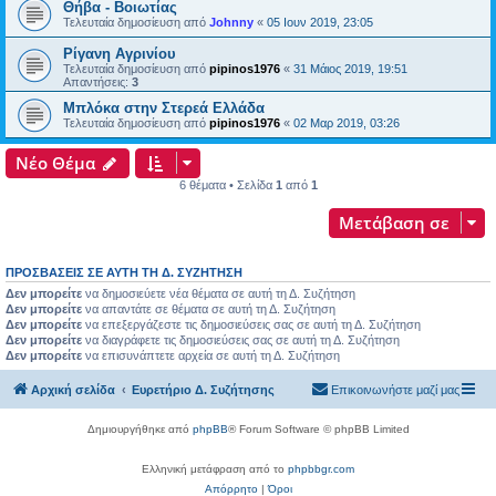
Θήβα - Βοιωτίας
Τελευταία δημοσίευση από
Johnny
«
05 Ιουν 2019, 23:05
Ρίγανη Αγρινίου
Τελευταία δημοσίευση από
pipinos1976
«
31 Μάιος 2019, 19:51
Απαντήσεις:
3
Μπλόκα στην Στερεά Ελλάδα
Τελευταία δημοσίευση από
pipinos1976
«
02 Μαρ 2019, 03:26
Νέο Θέμα
6 θέματα • Σελίδα
1
από
1
Μετάβαση σε
ΠΡΟΣΒΆΣΕΙΣ ΣΕ ΑΥΤΉ ΤΗ Δ. ΣΥΖΉΤΗΣΗ
Δεν μπορείτε
να δημοσιεύετε νέα θέματα σε αυτή τη Δ. Συζήτηση
Δεν μπορείτε
να απαντάτε σε θέματα σε αυτή τη Δ. Συζήτηση
Δεν μπορείτε
να επεξεργάζεστε τις δημοσιεύσεις σας σε αυτή τη Δ. Συζήτηση
Δεν μπορείτε
να διαγράφετε τις δημοσιεύσεις σας σε αυτή τη Δ. Συζήτηση
Δεν μπορείτε
να επισυνάπτετε αρχεία σε αυτή τη Δ. Συζήτηση
Αρχική σελίδα
Ευρετήριο Δ. Συζήτησης
Επικοινωνήστε μαζί μας
Δημιουργήθηκε από
phpBB
® Forum Software © phpBB Limited
Ελληνική μετάφραση από το
phpbbgr.com
Απόρρητο
|
Όροι