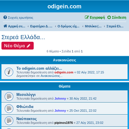
odigein.com
Εγγραφή
Σύνδεση
Συχνές ερωτήσεις
Αρχική σελίδα
Ευρετήριο Δ. Συζήτησης
Ο δρόμος είχε την δική του Ιστορία...
Μπλόκα (bloka)...
Στερεά Ελλάδα...
Στερεά Ελλάδα...
Νέο Θέμα
6 θέματα • Σελίδα
1
από
1
Ανακοινώσεις
Το odigein.com αλλάζει...
Τελευταία δημοσίευση από
odigein.com
«
02 Αύγ 2022, 17:15
Δημοσιεύτηκε σε
Ανακοινώσεις...
Θέματα
Μεσολόγγι
Τελευταία δημοσίευση από
Johnny
«
30 Αύγ 2022, 21:42
Φθιώτιδα
Τελευταία δημοσίευση από
Johnny
«
25 Οκτ 2021, 22:02
Ναύπακτος
Τελευταία δημοσίευση από
pipinos1976
«
27 Αύγ 2021, 23:02