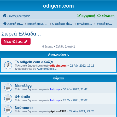
odigein.com
Εγγραφή
Σύνδεση
Συχνές ερωτήσεις
Αρχική σελίδα
Ευρετήριο Δ. Συζήτησης
Ο δρόμος είχε την δική του Ιστορία...
Μπλόκα (bloka)...
Στερεά Ελλάδα...
Στερεά Ελλάδα...
Νέο Θέμα
6 θέματα • Σελίδα
1
από
1
Ανακοινώσεις
Το odigein.com αλλάζει...
Τελευταία δημοσίευση από
odigein.com
«
02 Αύγ 2022, 17:15
Δημοσιεύτηκε σε
Ανακοινώσεις...
Θέματα
Μεσολόγγι
Τελευταία δημοσίευση από
Johnny
«
30 Αύγ 2022, 21:42
Φθιώτιδα
Τελευταία δημοσίευση από
Johnny
«
25 Οκτ 2021, 22:02
Ναύπακτος
Τελευταία δημοσίευση από
pipinos1976
«
27 Αύγ 2021, 23:02