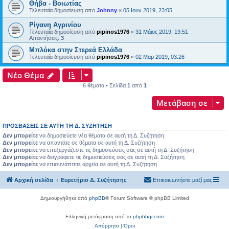
Θήβα - Βοιωτίας
Τελευταία δημοσίευση από
Johnny
«
05 Ιουν 2019, 23:05
Ρίγανη Αγρινίου
Τελευταία δημοσίευση από
pipinos1976
«
31 Μάιος 2019, 19:51
Απαντήσεις:
3
Μπλόκα στην Στερεά Ελλάδα
Τελευταία δημοσίευση από
pipinos1976
«
02 Μαρ 2019, 03:26
Νέο Θέμα
6 θέματα • Σελίδα
1
από
1
Μετάβαση σε
ΠΡΟΣΒΆΣΕΙΣ ΣΕ ΑΥΤΉ ΤΗ Δ. ΣΥΖΉΤΗΣΗ
Δεν μπορείτε
να δημοσιεύετε νέα θέματα σε αυτή τη Δ. Συζήτηση
Δεν μπορείτε
να απαντάτε σε θέματα σε αυτή τη Δ. Συζήτηση
Δεν μπορείτε
να επεξεργάζεστε τις δημοσιεύσεις σας σε αυτή τη Δ. Συζήτηση
Δεν μπορείτε
να διαγράφετε τις δημοσιεύσεις σας σε αυτή τη Δ. Συζήτηση
Δεν μπορείτε
να επισυνάπτετε αρχεία σε αυτή τη Δ. Συζήτηση
Αρχική σελίδα
Ευρετήριο Δ. Συζήτησης
Επικοινωνήστε μαζί μας
Δημιουργήθηκε από
phpBB
® Forum Software © phpBB Limited
Ελληνική μετάφραση από το
phpbbgr.com
Απόρρητο
|
Όροι