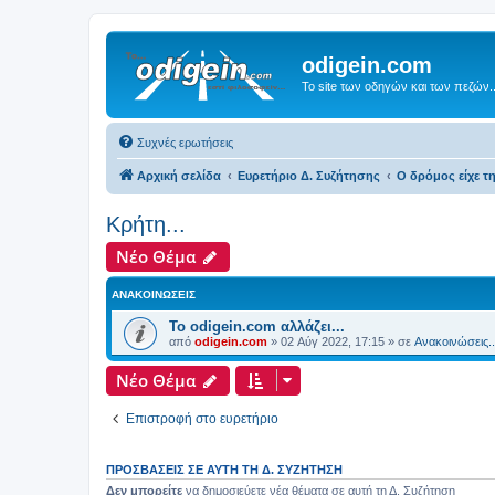
odigein.com
Το site των οδηγών και των πεζών..
Συχνές ερωτήσεις
Αρχική σελίδα
Ευρετήριο Δ. Συζήτησης
Ο δρόμος είχε τη
Κρήτη...
Νέο Θέμα
ΑΝΑΚΟΙΝΏΣΕΙΣ
Το odigein.com αλλάζει...
από
odigein.com
»
02 Αύγ 2022, 17:15
» σε
Ανακοινώσεις..
Νέο Θέμα
Επιστροφή στο ευρετήριο
ΠΡΟΣΒΆΣΕΙΣ ΣΕ ΑΥΤΉ ΤΗ Δ. ΣΥΖΉΤΗΣΗ
Δεν μπορείτε
να δημοσιεύετε νέα θέματα σε αυτή τη Δ. Συζήτηση