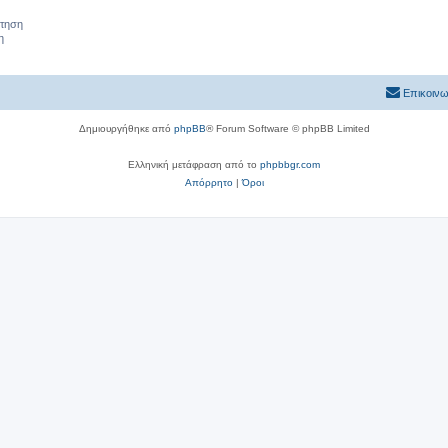
ήτηση
η
Επικοινω
Δημιουργήθηκε από
phpBB
® Forum Software © phpBB Limited
Ελληνική μετάφραση από το
phpbbgr.com
Απόρρητο
|
Όροι