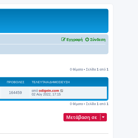
Εγγραφή
Σύνδεση
0 θέματα • Σελίδα
1
από
1
ΠΡΟΒΟΛΈΣ
ΤΕΛΕΥΤΑΊΑ ΔΗΜΟΣΊΕΥΣΗ
από
odigein.com
164459
02 Αύγ 2022, 17:15
0 θέματα • Σελίδα
1
από
1
Μετάβαση σε