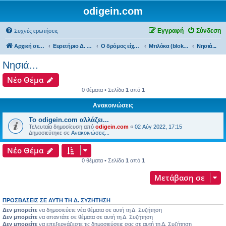
odigein.com
Εγγραφή
Σύνδεση
Συχνές ερωτήσεις
Αρχική σελίδα
Ευρετήριο Δ. Συζήτησης
Ο δρόμος είχε την δική του Ιστορία...
Μπλόκα (bloka)...
Νησιά...
Νησιά...
Νέο Θέμα
0 θέματα • Σελίδα
1
από
1
Ανακοινώσεις
Το odigein.com αλλάζει...
Τελευταία δημοσίευση από
odigein.com
«
02 Αύγ 2022, 17:15
Δημοσιεύτηκε σε
Ανακοινώσεις...
Νέο Θέμα
0 θέματα • Σελίδα
1
από
1
Μετάβαση σε
ΠΡΟΣΒΆΣΕΙΣ ΣΕ ΑΥΤΉ ΤΗ Δ. ΣΥΖΉΤΗΣΗ
Δεν μπορείτε
να δημοσιεύετε νέα θέματα σε αυτή τη Δ. Συζήτηση
Δεν μπορείτε
να απαντάτε σε θέματα σε αυτή τη Δ. Συζήτηση
Δεν μπορείτε
να επεξεργάζεστε τις δημοσιεύσεις σας σε αυτή τη Δ. Συζήτηση