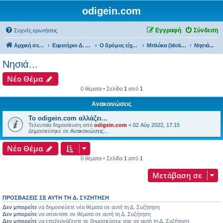
odigein.com
Εγγραφή
Σύνδεση
Συχνές ερωτήσεις
Αρχική σελίδα
Ευρετήριο Δ. Συζήτησης
Ο δρόμος είχε την δική του Ιστορία...
Μπλόκα (bloka)...
Νησιά...
Νησιά...
Νέο Θέμα
0 θέματα • Σελίδα
1
από
1
Ανακοινώσεις
Το odigein.com αλλάζει...
Τελευταία δημοσίευση από
odigein.com
«
02 Αύγ 2022, 17:15
Δημοσιεύτηκε σε
Ανακοινώσεις...
Νέο Θέμα
0 θέματα • Σελίδα
1
από
1
Μετάβαση σε
ΠΡΟΣΒΆΣΕΙΣ ΣΕ ΑΥΤΉ ΤΗ Δ. ΣΥΖΉΤΗΣΗ
Δεν μπορείτε
να δημοσιεύετε νέα θέματα σε αυτή τη Δ. Συζήτηση
Δεν μπορείτε
να απαντάτε σε θέματα σε αυτή τη Δ. Συζήτηση
Δεν μπορείτε
να επεξεργάζεστε τις δημοσιεύσεις σας σε αυτή τη Δ. Συζήτηση