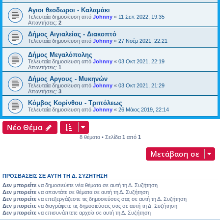
Αγιοι θεοδωροι - Καλαμάκι
Τελευταία δημοσίευση από
Johnny
«
11 Σεπ 2022, 19:35
Απαντήσεις:
2
Δήμος Αιγιαλείας - Διακοπτό
Τελευταία δημοσίευση από
Johnny
«
27 Νοέμ 2021, 22:21
Δήμος Μεγαλόπολης
Τελευταία δημοσίευση από
Johnny
«
03 Οκτ 2021, 22:19
Απαντήσεις:
1
Δήμος Αργους - Μυκηνών
Τελευταία δημοσίευση από
Johnny
«
03 Οκτ 2021, 21:29
Απαντήσεις:
3
Κόμβος Κορίνθου - Τριπόλεως
Τελευταία δημοσίευση από
Johnny
«
26 Μάιος 2019, 22:14
Νέο Θέμα
8 θέματα • Σελίδα
1
από
1
Μετάβαση σε
ΠΡΟΣΒΆΣΕΙΣ ΣΕ ΑΥΤΉ ΤΗ Δ. ΣΥΖΉΤΗΣΗ
Δεν μπορείτε
να δημοσιεύετε νέα θέματα σε αυτή τη Δ. Συζήτηση
Δεν μπορείτε
να απαντάτε σε θέματα σε αυτή τη Δ. Συζήτηση
Δεν μπορείτε
να επεξεργάζεστε τις δημοσιεύσεις σας σε αυτή τη Δ. Συζήτηση
Δεν μπορείτε
να διαγράφετε τις δημοσιεύσεις σας σε αυτή τη Δ. Συζήτηση
Δεν μπορείτε
να επισυνάπτετε αρχεία σε αυτή τη Δ. Συζήτηση