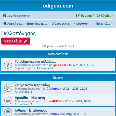
odigein.com
Εγγραφή
Σύνδεση
Συχνές ερωτήσεις
Αρχική σελίδα
Ευρετήριο Δ. Συζήτησης
Ο δρόμος είχε την δική του Ιστορία...
Μπλόκα (bloka)...
Πελλοπόνησος...
Πελλοπόνησος...
Νέο Θέμα
8 θέματα • Σελίδα
1
από
1
Ανακοινώσεις
Το odigein.com αλλάζει...
Τελευταία δημοσίευση από
odigein.com
«
02 Αύγ 2022, 17:15
Δημοσιεύτηκε σε
Ανακοινώσεις...
Θέματα
Ζευγολατιό Κορινθίας
Τελευταία δημοσίευση από
Johnny
«
16 Σεπ 2025, 22:03
Απαντήσεις:
3
Αρκαδία - Νεστάνη
Τελευταία δημοσίευση από
rasPUTIN
«
22 Νοέμ 2024, 16:09
Απαντήσεις:
1
Ισθμός - Επίδαυρος
Τελευταία δημοσίευση από
Johnny
«
05 Απρ 2023, 19:43