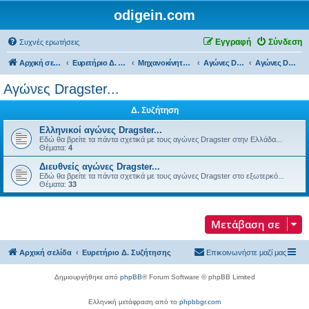
odigein.com
Εγγραφή
Σύνδεση
Συχνές ερωτήσεις
Αρχική σελίδα
Ευρετήριο Δ. Συζήτησης
Μηχανοκίνητος αθλητισμός και μη...
Αγώνες Drift & Dragster...
Αγώνες Dragster...
Αγώνες Dragster...
Δ. Συζήτηση
Ελληνικοί αγώνες Dragster...
Εδώ θα βρείτε τα πάντα σχετικά με τoυς αγώνες Dragster στην Ελλάδα...
Θέματα:
4
Διευθνείς αγώνες Dragster...
Εδώ θα βρείτε τα πάντα σχετικά με τoυς αγώνες Dragster στο εξωτερκό...
Θέματα:
33
Μετάβαση σε
Αρχική σελίδα
Ευρετήριο Δ. Συζήτησης
Επικοινωνήστε μαζί μας
Δημιουργήθηκε από
phpBB
® Forum Software © phpBB Limited
Ελληνική μετάφραση από το
phpbbgr.com