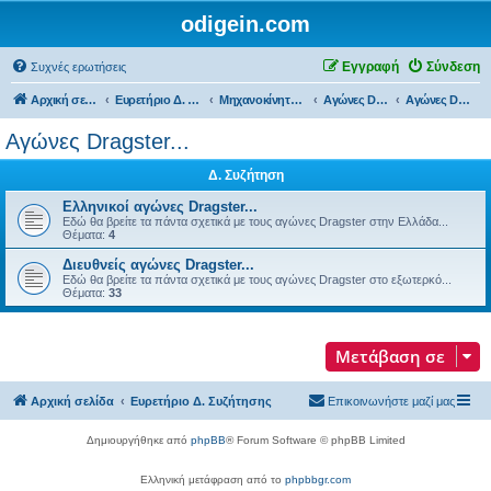
odigein.com
Εγγραφή
Σύνδεση
Συχνές ερωτήσεις
Αρχική σελίδα
Ευρετήριο Δ. Συζήτησης
Μηχανοκίνητος αθλητισμός και μη...
Αγώνες Drift & Dragster...
Αγώνες Dragster...
Αγώνες Dragster...
Δ. Συζήτηση
Ελληνικοί αγώνες Dragster...
Εδώ θα βρείτε τα πάντα σχετικά με τoυς αγώνες Dragster στην Ελλάδα...
Θέματα:
4
Διευθνείς αγώνες Dragster...
Εδώ θα βρείτε τα πάντα σχετικά με τoυς αγώνες Dragster στο εξωτερκό...
Θέματα:
33
Μετάβαση σε
Αρχική σελίδα
Ευρετήριο Δ. Συζήτησης
Επικοινωνήστε μαζί μας
Δημιουργήθηκε από
phpBB
® Forum Software © phpBB Limited
Ελληνική μετάφραση από το
phpbbgr.com