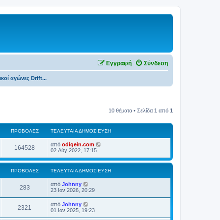
Εγγραφή
Σύνδεση
κοί αγώνες Drift...
10 θέματα • Σελίδα
1
από
1
ΠΡΟΒΟΛΈΣ
ΤΕΛΕΥΤΑΊΑ ΔΗΜΟΣΊΕΥΣΗ
από
odigein.com
164528
02 Αύγ 2022, 17:15
ΠΡΟΒΟΛΈΣ
ΤΕΛΕΥΤΑΊΑ ΔΗΜΟΣΊΕΥΣΗ
από
Johnny
283
23 Ιαν 2026, 20:29
από
Johnny
2321
01 Ιαν 2025, 19:23