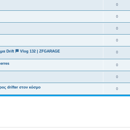
0
0
0
0
μα Drift 🏁 Vlog 132 | ZFGARAGE
0
Serres
0
0
ρος drifter στον κόσμο
0