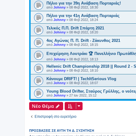
Πήλιο για την 39η Ανάβαση Πορταριάς!
από
Johnny
»
08 Φεβ 2022, 18:30
Πήλιο για την 41η Ανάβαση Πορταριάς
από
Johnny
»
08 Φεβ 2022, 18:24
Τελικός Π.Π. Drift Σπάρτη 2021
από
Johnny
»
08 Φεβ 2022, 18:20
4ος Αγώνας Π. Π. Drift - Zάκυνθος 2021
από
Johnny
»
08 Φεβ 2022, 18:15
Επιχείρηση Λουτράκι 🏆 Πανελλήνιο Πρωτάθλη
από
Johnny
»
08 Φεβ 2022, 18:13
Hellenic Drift Championship 2018 || Round 2 - 
από
Johnny
»
08 Φεβ 2022, 18:10
Κάνουμε DRIFT! | TechItSerious Vlog
από
Johnny
»
08 Φεβ 2022, 18:07
Young Blood Drifter, Σταύρος Γρύλλης, ο νεότε
από
Johnny
»
27 Ιαν 2022, 15:12
Νέο Θέμα
Επιστροφή στο ευρετήριο
ΠΡΟΣΒΆΣΕΙΣ ΣΕ ΑΥΤΉ ΤΗ Δ. ΣΥΖΉΤΗΣΗ