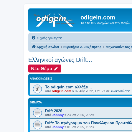
odigein.com
Το site των οδηγών και των πεζών..
Συχνές ερωτήσεις
Αρχική σελίδα
Ευρετήριο Δ. Συζήτησης
Μηχανοκίνητος α
Ελληνικοί αγώνες Drift...
Νέο Θέμα
ΑΝΑΚΟΙΝΏΣΕΙΣ
Το odigein.com αλλάζει...
από
odigein.com
»
02 Αύγ 2022, 17:15
» σε
Ανακοινώσεις..
ΘΈΜΑΤΑ
Drift 2026
από
Johnny
»
23 Ιαν 2026, 20:29
Drift: Το πρόγραμμα του Πανελληνίου Πρωταθλ
από
Johnny
»
01 Ιαν 2025, 19:23