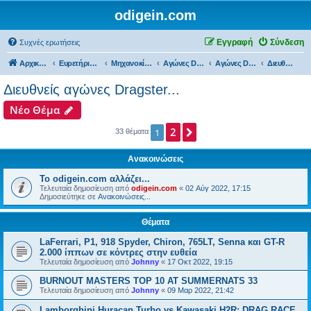
odigein.com
Εγγραφή
Σύνδεση
Συχνές ερωτήσεις
Αρχική σελίδα
Ευρετήριο Δ. Συζήτησης
Μηχανοκίνητος αθλητισμός και μη...
Αγώνες Drift & Dragster...
Αγώνες Dragster...
Διευθνείς αγώνες Dragster...
Διευθνείς αγώνες Dragster...
Νέο Θέμα
2
Επόμενη
1
33 θέματα
Ανακοινώσεις
Το odigein.com αλλάζει...
Τελευταία δημοσίευση από
odigein.com
«
02 Αύγ 2022, 17:15
Δημοσιεύτηκε σε
Ανακοινώσεις...
Θέματα
LaFerrari, P1, 918 Spyder, Chiron, 765LT, Senna και GT-R
2.000 ίππων σε κόντρες στην ευθεία
Τελευταία δημοσίευση από
Johnny
«
17 Οκτ 2022, 19:15
BURNOUT MASTERS TOP 10 AT SUMMERNATS 33
Τελευταία δημοσίευση από
Johnny
«
09 Μαρ 2022, 21:42
Lamborghini Huracan Turbo vs Kawasaki H2R: DRAG RACE